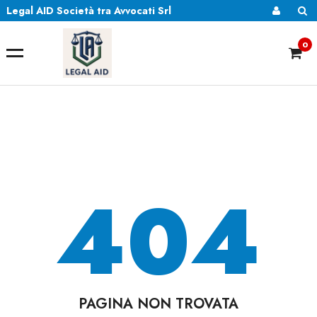
Legal AID Società tra Avvocati Srl
0
404
PAGINA NON TROVATA