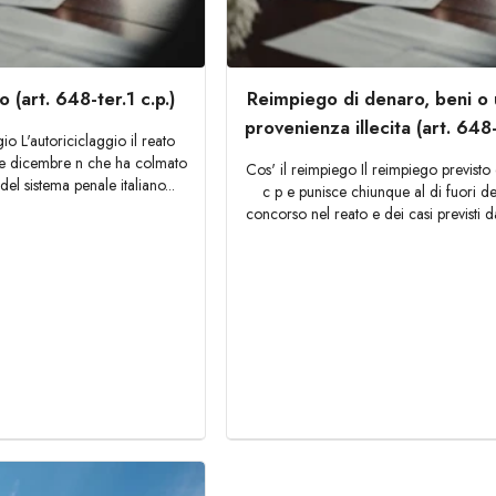
 (art. 648-ter.1 c.p.)
Reimpiego di denaro, beni o ut
provenienza illecita (art. 648-
gio L'autoriciclaggio il reato
gge dicembre n che ha colmato
Cos' il reimpiego Il reimpiego previsto d
del sistema penale italiano...
c p e punisce chiunque al di fuori de
concorso nel reato e dei casi previsti dag