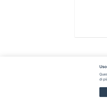
Uso
Ques
di p
Legal AID Società tra Avvocati Srl
Via Domenichino 16, 20149, Milano
Tel. +39 0296846010 / +39 3472680371 Email: info@legalaiditalia.i