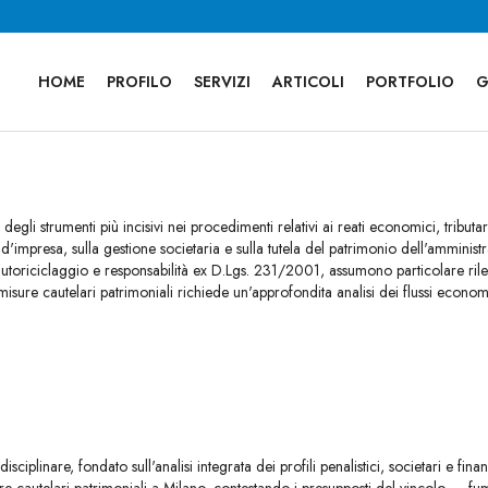
HOME
PROFILO
SERVIZI
ARTICOLI
PORTFOLIO
G
egli strumenti più incisivi nei procedimenti relativi ai reati economici, tributari
à d'impresa, sulla gestione societaria e sulla tutela del patrimonio dell'amministr
autoriciclaggio e responsabilità ex D.Lgs. 231/2001, assumono particolare rilevan
 misure cautelari patrimoniali richiede un'approfondita analisi dei flussi econo
iplinare, fondato sull'analisi integrata dei profili penalistici, societari e finan