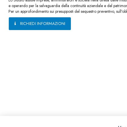
Lo Studio assiste imprese, amministratori e società nella difesa dalle mi
e operando per la salvaguardia della continuità aziendale e del patrim
Per un approfondimento sui presupposti del sequestro preventivo, sull'obb
RICHIEDI INFORMAZIONI