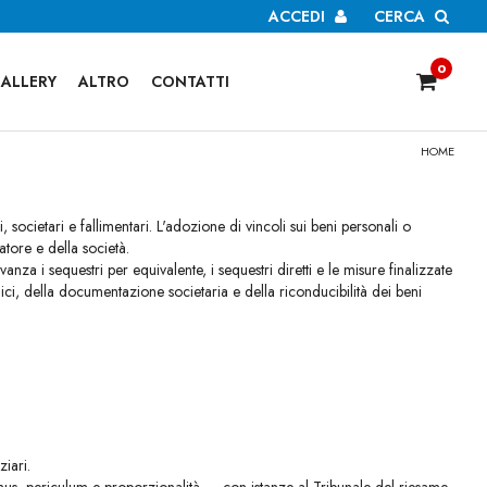
ACCEDI
CERCA
0
ALLERY
ALTRO
CONTATTI
HOME
, societari e fallimentari. L'adozione di vincoli sui beni personali o
atore e della società.
za i sequestri per equivalente, i sequestri diretti e le misure finalizzate
mici, della documentazione societaria e della riconducibilità dei beni
ziari.