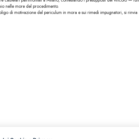
sure cautelari patrimoniali a Milano, contestando i presupposti del vincolo — f
onio nelle more del procedimento.
ligo di motivazione del periculum in mora e sui rimedi impugnatori, si rinvia 