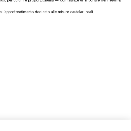
umus, periculum e proporzionalità — con istanze al Tribunale del riesame,
all'approfondimento dedicato alle misure cautelari reali.