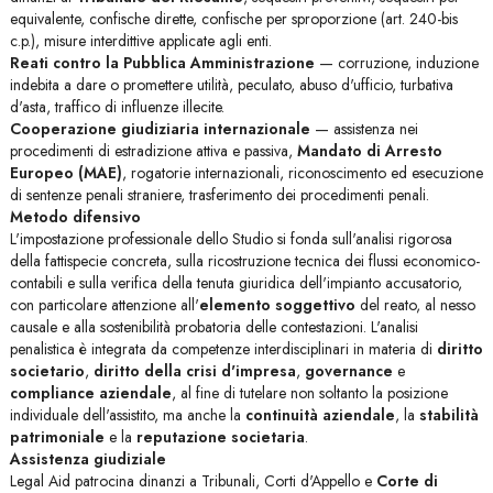
equivalente, confische dirette, confische per sproporzione (art. 240-bis
c.p.), misure interdittive applicate agli enti.
Reati contro la Pubblica Amministrazione
— corruzione, induzione
indebita a dare o promettere utilità, peculato, abuso d'ufficio, turbativa
d'asta, traffico di influenze illecite.
Cooperazione giudiziaria internazionale
— assistenza nei
procedimenti di estradizione attiva e passiva,
Mandato di Arresto
Europeo (MAE)
, rogatorie internazionali, riconoscimento ed esecuzione
di sentenze penali straniere, trasferimento dei procedimenti penali.
Metodo difensivo
L'impostazione professionale dello Studio si fonda sull'analisi rigorosa
della fattispecie concreta, sulla ricostruzione tecnica dei flussi economico-
contabili e sulla verifica della tenuta giuridica dell'impianto accusatorio,
con particolare attenzione all'
elemento soggettivo
del reato, al nesso
causale e alla sostenibilità probatoria delle contestazioni. L'analisi
penalistica è integrata da competenze interdisciplinari in materia di
diritto
societario
,
diritto della crisi d'impresa
,
governance
e
compliance aziendale
, al fine di tutelare non soltanto la posizione
individuale dell'assistito, ma anche la
continuità aziendale
, la
stabilità
patrimoniale
e la
reputazione societaria
.
Assistenza giudiziale
Legal Aid patrocina dinanzi a Tribunali, Corti d'Appello e
Corte di