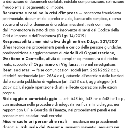
o distruzione di documenti contabili, indebita compensazione, sottrazione
fraudolenta al pagamento di imposte.
Bancarotta e reati nella crisi d'impresa
— bancarotta fraudolenta
patrimoniale, documentale e preferenziale, bancarotta semplice, ricorso
abusivo al credito, denuncia di creditori inesistenti, reati commessi
dall'imprenditore in stato di crisi o insolvenza ai sensi del Codice della
Crisi d'Impresa e dell'Insolvenza (D.Lgs. 14/2019).
Responsabilità amministrativa degli enti ex D.Lgs. 231/2001
—
difesa tecnica nei procedimenti penali a carico delle persone giuridiche,
predisposizione e aggiornamento di
Modelli di Organizzazione,
Gestione e Controllo
, attività di compliance, mappatura del rischio
reato, supporto all'
Organismo di Vigilanza
, internal investigations.
Reati societari
— false comunicazioni sociali (artt. 2621-2622 c.c.),
infedeltà patrimoniale (art. 2634 c.c.), ostacolo all'esercizio delle funzioni
delle autorità pubbliche di vigilanza (art. 2638 c.c.), aggiotaggio (art.
2637 c.c.), illegale ripartizione di utili e illecite operazioni sulle azioni
proprie.
Riciclaggio e autoriciclaggio
— artt. 648-bis, 648-ter e 648-ter.1 c.p.,
con assistenza nelle procedure di adeguata verifica antiriciclaggio, nei
rapporti con UIF e Guardia di Finanza, nei procedimenti penali e nei
procedimenti cautelari reali correlati.
Misure cautelari personali e reali
— assistenza nei procedimenti
dinanzi al
Tribunale del Riesame
, sequestri preventivi, sequestri per