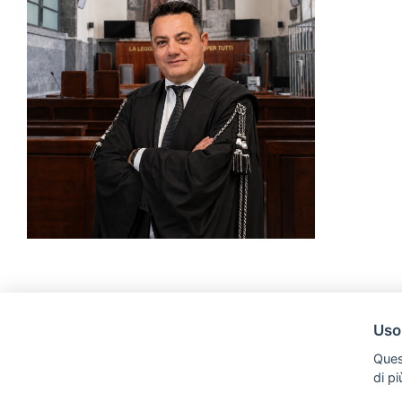
Uso
Ques
di p