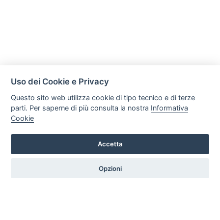
Uso dei Cookie e Privacy
Questo sito web utilizza cookie di tipo tecnico e di terze
parti. Per saperne di più consulta la nostra
Informativa
Cookie
Accetta
Legal AID Società tra Avvocati Srl
Via Domenichino 16, 20149, Milano
Opzioni
Tel. +39 0296846010 / +39 3472680371 Email: info@legalaiditalia.it
P.iva: 03339470605
HOME
PROFILO
SERVIZI
ARTICOLI