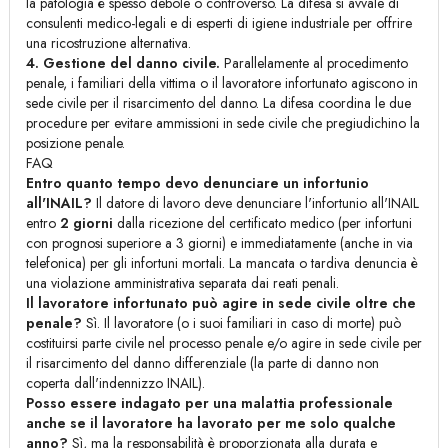
la patologia è spesso debole o controverso. La difesa si avvale di
consulenti medico-legali e di esperti di igiene industriale per offrire
una ricostruzione alternativa.
4. Gestione del danno civile.
Parallelamente al procedimento
penale, i familiari della vittima o il lavoratore infortunato agiscono in
sede civile per il risarcimento del danno. La difesa coordina le due
procedure per evitare ammissioni in sede civile che pregiudichino la
posizione penale.
FAQ
Entro quanto tempo devo denunciare un infortunio
all'INAIL?
Il datore di lavoro deve denunciare l'infortunio all'INAIL
entro
2 giorni
dalla ricezione del certificato medico (per infortuni
con prognosi superiore a 3 giorni) e immediatamente (anche in via
telefonica) per gli infortuni mortali. La mancata o tardiva denuncia è
una violazione amministrativa separata dai reati penali.
Il lavoratore infortunato può agire in sede civile oltre che
penale?
Sì. Il lavoratore (o i suoi familiari in caso di morte) può
costituirsi parte civile nel processo penale e/o agire in sede civile per
il risarcimento del danno differenziale (la parte di danno non
coperta dall'indennizzo INAIL).
Posso essere indagato per una malattia professionale
anche se il lavoratore ha lavorato per me solo qualche
anno?
Sì, ma la responsabilità è proporzionata alla durata e