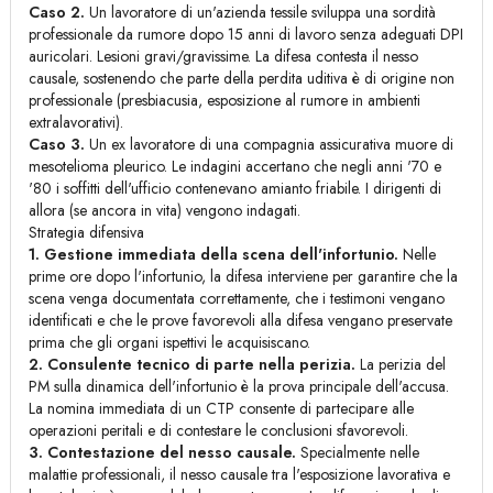
Caso 2.
Un lavoratore di un'azienda tessile sviluppa una sordità
professionale da rumore dopo 15 anni di lavoro senza adeguati DPI
auricolari. Lesioni gravi/gravissime. La difesa contesta il nesso
causale, sostenendo che parte della perdita uditiva è di origine non
professionale (presbiacusia, esposizione al rumore in ambienti
extralavorativi).
Caso 3.
Un ex lavoratore di una compagnia assicurativa muore di
mesotelioma pleurico. Le indagini accertano che negli anni '70 e
'80 i soffitti dell'ufficio contenevano amianto friabile. I dirigenti di
allora (se ancora in vita) vengono indagati.
Strategia difensiva
1. Gestione immediata della scena dell'infortunio.
Nelle
prime ore dopo l'infortunio, la difesa interviene per garantire che la
scena venga documentata correttamente, che i testimoni vengano
identificati e che le prove favorevoli alla difesa vengano preservate
prima che gli organi ispettivi le acquisiscano.
2. Consulente tecnico di parte nella perizia.
La perizia del
PM sulla dinamica dell'infortunio è la prova principale dell'accusa.
La nomina immediata di un CTP consente di partecipare alle
operazioni peritali e di contestare le conclusioni sfavorevoli.
3. Contestazione del nesso causale.
Specialmente nelle
malattie professionali, il nesso causale tra l'esposizione lavorativa e