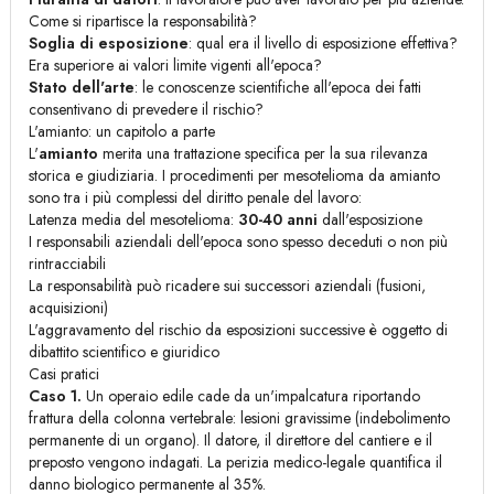
Come si ripartisce la responsabilità?
Soglia di esposizione
: qual era il livello di esposizione effettiva?
Era superiore ai valori limite vigenti all'epoca?
Stato dell'arte
: le conoscenze scientifiche all'epoca dei fatti
consentivano di prevedere il rischio?
L'amianto: un capitolo a parte
L'
amianto
merita una trattazione specifica per la sua rilevanza
storica e giudiziaria. I procedimenti per mesotelioma da amianto
sono tra i più complessi del diritto penale del lavoro:
Latenza media del mesotelioma:
30-40 anni
dall'esposizione
I responsabili aziendali dell'epoca sono spesso deceduti o non più
rintracciabili
La responsabilità può ricadere sui successori aziendali (fusioni,
acquisizioni)
L'aggravamento del rischio da esposizioni successive è oggetto di
dibattito scientifico e giuridico
Casi pratici
Caso 1.
Un operaio edile cade da un'impalcatura riportando
frattura della colonna vertebrale: lesioni gravissime (indebolimento
permanente di un organo). Il datore, il direttore del cantiere e il
preposto vengono indagati. La perizia medico-legale quantifica il
danno biologico permanente al 35%.