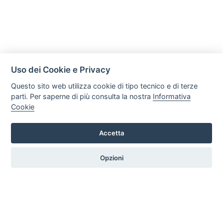
Uso dei Cookie e Privacy
Questo sito web utilizza cookie di tipo tecnico e di terze
parti. Per saperne di più consulta la nostra
Informativa
Cookie
Accetta
Legal AID Società tra Avvocati Srl
Via Domenichino 16, 20149, Milano
Opzioni
Tel. +39 0296846010 / +39 3472680371 Email: info@legalaiditalia.it
P.iva: 03339470605
HOME
PROFILO
SERVIZI
ARTICOLI
GALLERY
CONTATTI