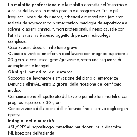
La malattia professionale
è la malattia contratta nell'esercizio e
a causa del lavoro, in modo graduale e progressivo. Tra le più
frequenti: ipoacusia da rumore, asbestosi e mesotelioma (amianto),
malattie da sovraccarico biomeccanico, patologie da esposizione a
solventi o agenti chimici, tumori professionali. Il nesso causale con
l'attività lavorativa è spesso oggetto di perizie medico-legali
complesse.
Cosa avviene dopo un infortunio grave
Quando si verifica un infortunio sul lavoro con prognosi superiore a
30 giorni o con lesioni gravi/gravissime, scatta una sequenza di
adempimenti e indagini:
Obblighi immediati del datore:
Soccorso del lavoratore e attivazione del piano di emergenza
Denuncia all'INAIL entro
2 giorni
dalla ricezione del certificato
medico
Comunicazione all'Ispettorato del Lavoro per infortuni mortali o con
prognosi superiore a 30 giorni
Conservazione della scena dell'infortunio fino all'arrivo degli organi
ispettivi
Indagini delle autorità:
ASL/SPESAL sopralluogo immediato per ricostruire la dinamica
INL ispezione dell'azienda