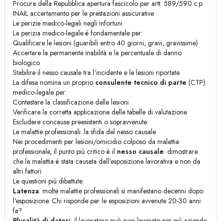
Procura della Repubblica apertura fascicolo per artt. 589/590 c.p.
INAIL accertamento per le prestazioni assicurative
Le perizie medico-legali negli infortuni
La perizia medico-legale è fondamentale per:
Qualificare le lesioni (guaribili entro 40 giorni, gravi, gravissime)
Accertare la permanente inabilità e la percentuale di danno
biologico
Stabilire il nesso causale tra l'incidente e le lesioni riportate
La difesa nomina un proprio
consulente tecnico di parte
(CTP)
medico-legale per:
Contestare la classificazione delle lesioni
Verificare la corretta applicazione delle tabelle di valutazione
Escludere concause preesistenti o sopravvenute
Le malattie professionali: la sfida del nesso causale
Nei procedimenti per lesioni/omicidio colposo da malattia
professionale, il punto più critico è il
nesso causale
: dimostrare
che la malattia è stata causata dall'esposizione lavorativa e non da
altri fattori.
Le questioni più dibattute:
Latenza
: molte malattie professionali si manifestano decenni dopo
l'esposizione. Chi risponde per le esposizioni avvenute 20-30 anni
fa?
Pluralità di datori
: il lavoratore può aver lavorato per più aziende.