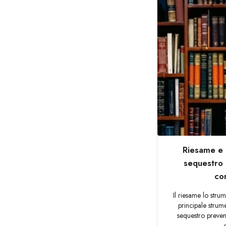
Riesame e 
sequestro 
co
Il riesame lo strum
principale stru
sequestro prevent