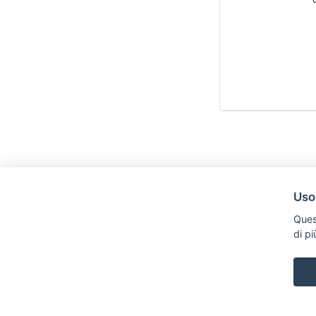
Uso
Ques
di p
Legal AID Società tra Avvocati Srl
Via Domenichino 16, 20149, Milano
Tel. +39 0296846010 / +39 3472680371 Email: info@legalaiditalia.i