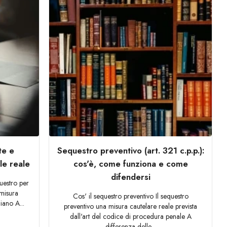
te e
Sequestro preventivo (art. 321 c.p.p.):
ale reale
cos'è, come funziona e come
difendersi
questro per
 misura
Cos' il sequestro preventivo Il sequestro
iano A...
preventivo una misura cautelare reale prevista
dall'art del codice di procedura penale A
differenza delle...