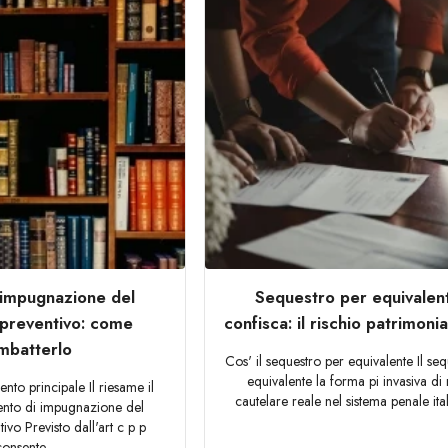
impugnazione del
Sequestro per equivalen
preventivo: come
confisca: il rischio patrimoni
mbatterlo
Cos' il sequestro per equivalente Il se
equivalente la forma pi invasiva di
ento principale Il riesame il
cautelare reale nel sistema penale ital
mento di impugnazione del
ivo Previsto dall'art c p p
consente...