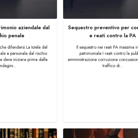
rimonio aziendale dal
Sequestro preventivo per co
chio penale
e reati contro la PA
he difendersi La tutela del
Il sequestro nei reati PA massima in
ale e personale dal rischio
patrimoniale I reati contro la pub
he deve iniziare prima delle
amministrazione corruzione concussio
indagini...
traffico di...