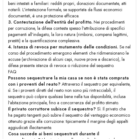
beni intestati a familiari: redditi propri, donazioni documentate, atti
notarili. L'intestazione formale, se supportata da flussi economici
documentati, è una protezione efficace.
3. Contestazione dell'entità del profitto.
Nei procedimenti
per corruzione, la difesa contesta spesso l'attribuzione di specifici
pagamenti all'indagato, la loro natura (rimborsi, compensi legittimi,
prestiti) e la quantificazione complessiva.
4. Istanza di revoca per mutamento delle condizioni.
Se nel
corso del procedimento emergono elementi che ridimensionano le
accuse (archiviazione di alcuni capi, nuove prove a discarico), la
difesa presenta istanza di revoca o riduzione del sequestro.
FAQ
Possono sequestrare la mia casa se non è stata comprata
con i proventi del reato?
Attraverso il sequestro per equivalente,
sì. Se i proventi diretti del reato non sono più rintracciabili, il
sequestro può colpire qualsiasi bene nella tua disponibilità, inclusa
l'abitazione principale, fino a concorrenza del profitto stimato.
Il privato corruttore subisce il sequestro?
Sì. Il privato che
ha pagato tangenti può subire il sequestro del vantaggio economico
ottenuto grazie alla corruzione: tipicamente il margine degli appalti
aggiudicati illecitamente.
Cosa succede ai beni sequestrati durante il