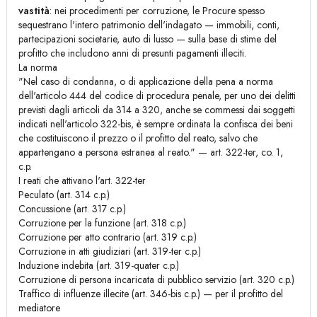
vastità
: nei procedimenti per corruzione, le Procure spesso
sequestrano l'intero patrimonio dell'indagato — immobili, conti,
partecipazioni societarie, auto di lusso — sulla base di stime del
profitto che includono anni di presunti pagamenti illeciti.
La norma
"Nel caso di condanna, o di applicazione della pena a norma
dell'articolo 444 del codice di procedura penale, per uno dei delitti
previsti dagli articoli da 314 a 320, anche se commessi dai soggetti
indicati nell'articolo 322-bis, è sempre ordinata la confisca dei beni
che costituiscono il prezzo o il profitto del reato, salvo che
appartengano a persona estranea al reato." — art. 322-ter, co. 1,
c.p.
I reati che attivano l'art. 322-ter
Peculato (art. 314 c.p.)
Concussione (art. 317 c.p.)
Corruzione per la funzione (art. 318 c.p.)
Corruzione per atto contrario (art. 319 c.p.)
Corruzione in atti giudiziari (art. 319-ter c.p.)
Induzione indebita (art. 319-quater c.p.)
Corruzione di persona incaricata di pubblico servizio (art. 320 c.p.)
Traffico di influenze illecite (art. 346-bis c.p.) — per il profitto del
mediatore