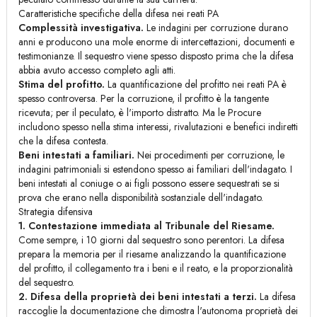
Caratteristiche specifiche della difesa nei reati PA
Complessità investigativa.
Le indagini per corruzione durano
anni e producono una mole enorme di intercettazioni, documenti e
testimonianze. Il sequestro viene spesso disposto prima che la difesa
abbia avuto accesso completo agli atti.
Stima del profitto.
La quantificazione del profitto nei reati PA è
spesso controversa. Per la corruzione, il profitto è la tangente
ricevuta; per il peculato, è l'importo distratto. Ma le Procure
includono spesso nella stima interessi, rivalutazioni e benefici indiretti
che la difesa contesta.
Beni intestati a familiari.
Nei procedimenti per corruzione, le
indagini patrimoniali si estendono spesso ai familiari dell'indagato. I
beni intestati al coniuge o ai figli possono essere sequestrati se si
prova che erano nella disponibilità sostanziale dell'indagato.
Strategia difensiva
1. Contestazione immediata al Tribunale del Riesame.
Come sempre, i 10 giorni dal sequestro sono perentori. La difesa
prepara la memoria per il riesame analizzando la quantificazione
del profitto, il collegamento tra i beni e il reato, e la proporzionalità
del sequestro.
2. Difesa della proprietà dei beni intestati a terzi.
La difesa
raccoglie la documentazione che dimostra l'autonoma proprietà dei