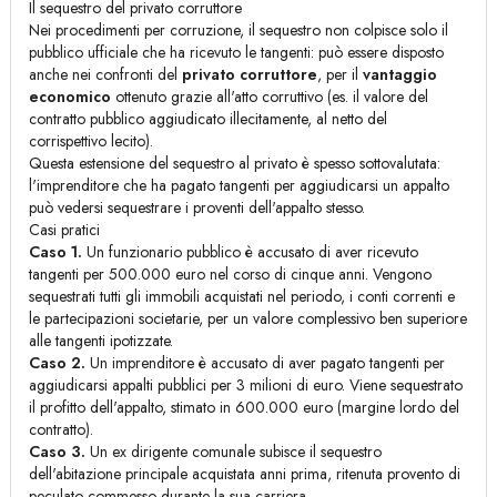
Il sequestro del privato corruttore
Nei procedimenti per corruzione, il sequestro non colpisce solo il
pubblico ufficiale che ha ricevuto le tangenti: può essere disposto
anche nei confronti del
privato corruttore
, per il
vantaggio
economico
ottenuto grazie all'atto corruttivo (es. il valore del
contratto pubblico aggiudicato illecitamente, al netto del
corrispettivo lecito).
Questa estensione del sequestro al privato è spesso sottovalutata:
l'imprenditore che ha pagato tangenti per aggiudicarsi un appalto
può vedersi sequestrare i proventi dell'appalto stesso.
Casi pratici
Caso 1.
Un funzionario pubblico è accusato di aver ricevuto
tangenti per 500.000 euro nel corso di cinque anni. Vengono
sequestrati tutti gli immobili acquistati nel periodo, i conti correnti e
le partecipazioni societarie, per un valore complessivo ben superiore
alle tangenti ipotizzate.
Caso 2.
Un imprenditore è accusato di aver pagato tangenti per
aggiudicarsi appalti pubblici per 3 milioni di euro. Viene sequestrato
il profitto dell'appalto, stimato in 600.000 euro (margine lordo del
contratto).
Caso 3.
Un ex dirigente comunale subisce il sequestro
dell'abitazione principale acquistata anni prima, ritenuta provento di
peculato commesso durante la sua carriera.