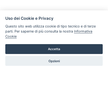
Uso dei Cookie e Privacy
Questo sito web utilizza cookie di tipo tecnico e di terze
parti. Per saperne di più consulta la nostra
Informativa
Cookie
Accetta
Legal AID Società tra Avvocati Srl
Via Domenichino 16, 20149, Milano
Opzioni
Tel. +39 0296846010 / +39 3472680371 Email: info@legalaiditalia.it
P.iva: 03339470605
HOME
PROFILO
SERVIZI
ARTICOLI
GALLERY
CONTATTI