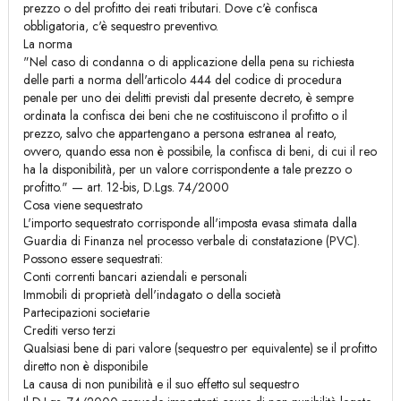
prezzo o del profitto dei reati tributari. Dove c'è confisca
obbligatoria, c'è sequestro preventivo.
La norma
"Nel caso di condanna o di applicazione della pena su richiesta
delle parti a norma dell'articolo 444 del codice di procedura
penale per uno dei delitti previsti dal presente decreto, è sempre
ordinata la confisca dei beni che ne costituiscono il profitto o il
prezzo, salvo che appartengano a persona estranea al reato,
ovvero, quando essa non è possibile, la confisca di beni, di cui il reo
ha la disponibilità, per un valore corrispondente a tale prezzo o
profitto." — art. 12-bis, D.Lgs. 74/2000
Cosa viene sequestrato
L'importo sequestrato corrisponde all'imposta evasa stimata dalla
Guardia di Finanza nel processo verbale di constatazione (PVC).
Possono essere sequestrati:
Conti correnti bancari aziendali e personali
Immobili di proprietà dell'indagato o della società
Partecipazioni societarie
Crediti verso terzi
Qualsiasi bene di pari valore (sequestro per equivalente) se il profitto
diretto non è disponibile
La causa di non punibilità e il suo effetto sul sequestro