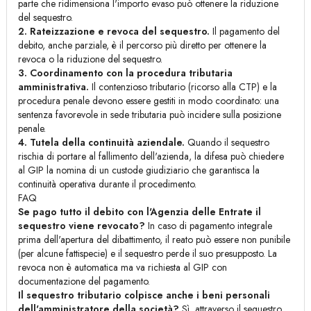
parte che ridimensiona l'importo evaso può ottenere la riduzione
del sequestro.
2. Rateizzazione e revoca del sequestro.
Il pagamento del
debito, anche parziale, è il percorso più diretto per ottenere la
revoca o la riduzione del sequestro.
3. Coordinamento con la procedura tributaria
amministrativa.
Il contenzioso tributario (ricorso alla CTP) e la
procedura penale devono essere gestiti in modo coordinato: una
sentenza favorevole in sede tributaria può incidere sulla posizione
penale.
4. Tutela della continuità aziendale.
Quando il sequestro
rischia di portare al fallimento dell'azienda, la difesa può chiedere
al GIP la nomina di un custode giudiziario che garantisca la
continuità operativa durante il procedimento.
FAQ
Se pago tutto il debito con l'Agenzia delle Entrate il
sequestro viene revocato?
In caso di pagamento integrale
prima dell'apertura del dibattimento, il reato può essere non punibile
(per alcune fattispecie) e il sequestro perde il suo presupposto. La
revoca non è automatica ma va richiesta al GIP con
documentazione del pagamento.
Il sequestro tributario colpisce anche i beni personali
dell'amministratore della società?
Sì, attraverso il sequestro