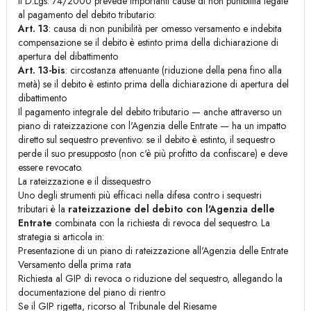
Il D.Lgs. 74/2000 prevede importanti cause di non punibilità legate
al pagamento del debito tributario:
Art. 13
: causa di non punibilità per omesso versamento e indebita
compensazione se il debito è estinto prima della dichiarazione di
apertura del dibattimento
Art. 13-bis
: circostanza attenuante (riduzione della pena fino alla
metà) se il debito è estinto prima della dichiarazione di apertura del
dibattimento
Il pagamento integrale del debito tributario — anche attraverso un
piano di rateizzazione con l'Agenzia delle Entrate — ha un impatto
diretto sul sequestro preventivo: se il debito è estinto, il sequestro
perde il suo presupposto (non c'è più profitto da confiscare) e deve
essere revocato.
La rateizzazione e il dissequestro
Uno degli strumenti più efficaci nella difesa contro i sequestri
tributari è la
rateizzazione del debito con l'Agenzia delle
Entrate
combinata con la richiesta di revoca del sequestro. La
strategia si articola in:
Presentazione di un piano di rateizzazione all'Agenzia delle Entrate
Versamento della prima rata
Richiesta al GIP di revoca o riduzione del sequestro, allegando la
documentazione del piano di rientro
Se il GIP rigetta, ricorso al Tribunale del Riesame