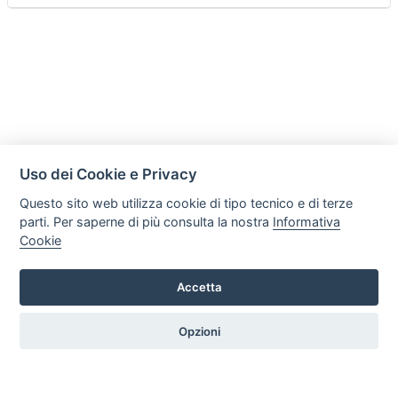
Uso dei Cookie e Privacy
Questo sito web utilizza cookie di tipo tecnico e di terze
parti. Per saperne di più consulta la nostra
Informativa
Cookie
Accetta
Legal AID Società tra Avvocati Srl
Via Domenichino 16, 20149, Milano
Opzioni
Tel. +39 0296846010 / +39 3472680371 Email: info@legalaiditalia.it
P.iva: 03339470605
HOME
PROFILO