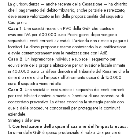
La giurisprudenza — anche recente della Cassazione — ha chiarito
che il pagamento del debito tributario, anche parziale e rateizzato,
deve essere valorizzato ai fini della proporzionalità del sequestro.
Casi pratici
Caso 1.
Una società riceve un PVC della GdF che contesta
evasione IVA per 600.000 euro. Pochi giorni dopo vengono
sequestrati i conti correnti aziendali. L'azienda non riesce a pagare i
fornitori. La difesa propone riesame contestando la quantificazione
e avvia contemporaneamente la rateizzazione con l'AdE.
Caso 2.
Un imprenditore individuale subisce il sequestro per
equivalente della propria abitazione per un'evasione fiscale stimata
in 400.000 euro. La difesa dimostra al Tribunale del Riesame che la
stima è errata e che l'imposta effettivamente evasa è di 150.000
euro. Il sequestro viene ridotto.
Caso 3.
Una società in crisi subisce il sequestro dei conti correnti
per reati tributari contestualmente all'apertura di una procedura di
concordato preventivo. La difesa coordina la strategia penale con
quella delle procedure concorsuali per proteggere la continuità
aziendale.
Strategia difensiva
1. Contestazione della quantificazione dell'imposta evasa.
La stima della GdF è spesso prudenziale al rialzo. Una perizia di