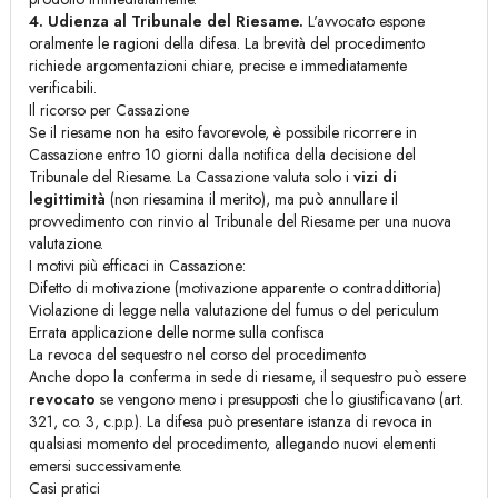
4. Udienza al Tribunale del Riesame.
L'avvocato espone
oralmente le ragioni della difesa. La brevità del procedimento
richiede argomentazioni chiare, precise e immediatamente
verificabili.
Il ricorso per Cassazione
Se il riesame non ha esito favorevole, è possibile ricorrere in
Cassazione entro 10 giorni dalla notifica della decisione del
Tribunale del Riesame. La Cassazione valuta solo i
vizi di
legittimità
(non riesamina il merito), ma può annullare il
provvedimento con rinvio al Tribunale del Riesame per una nuova
valutazione.
I motivi più efficaci in Cassazione:
Difetto di motivazione (motivazione apparente o contraddittoria)
Violazione di legge nella valutazione del fumus o del periculum
Errata applicazione delle norme sulla confisca
La revoca del sequestro nel corso del procedimento
Anche dopo la conferma in sede di riesame, il sequestro può essere
revocato
se vengono meno i presupposti che lo giustificavano (art.
321, co. 3, c.p.p.). La difesa può presentare istanza di revoca in
qualsiasi momento del procedimento, allegando nuovi elementi
emersi successivamente.
Casi pratici