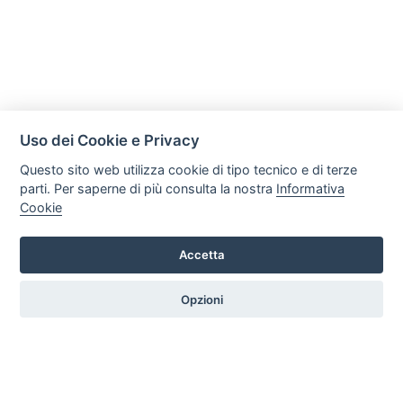
Uso dei Cookie e Privacy
Questo sito web utilizza cookie di tipo tecnico e di terze
parti. Per saperne di più consulta la nostra
Informativa
Cookie
Accetta
Legal AID Società tra Avvocati Srl
Via Domenichino 16, 20149, Milano
Opzioni
Tel. +39 0296846010 / +39 3472680371 Email: info@legalaiditalia.it
P.iva: 03339470605
HOME
PROFILO
SERVIZI
ARTICOLI