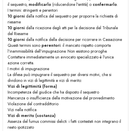
il sequestro,
modificarlo
(riducendone l'entità) o
confermarlo
.
I termini: stringenti e perentori
10 giorni
dalla notifica del sequestro per proporre la richiesta di
riesame
10 giorni
dalla ricezione degli atti per la decisione del Tribunale
del Riesame
10 giorni
dalla notifica della decisione per ricorrere in Cassazione
Questi termini sono
perentori
: il mancato rispetto comporta
l'inammissibilità dell'impugnazione. Non esistono proroghe.
Contattare immediatamente un avvocato specializzato è l'unica
azione corretta.
I motivi di impugnazione
La difesa può impugnare il sequestro per diversi motivi, che si
dividono in vizi di legittimità e vizi di merito:
Vizi di legittimità (forma)
Incompetenza del giudice che ha disposto il sequestro
Mancanza o insufficienza della motivazione del provvedimento
Violazione del contraddittorio
Vizi nella notifica
Vizi di merito (sostanza)
Assenza del fumus commissi delicti: i fatti contestati non integrano il
reato ipotizzato