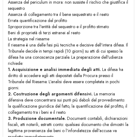
Assenza del periculum in mora: non sussiste il rischio che giustifica il
sequestro
Assenza di collegamento tra il bene sequestrato e il reato
Errata quantificazione del profitto
Sproporzione tra l'entità del sequestro e il profitto stimato
Beni di proprietà di terzi estranei al reato
La strategia nel riesame
Il riesame è una delle fasi più tecniche e decisive dell'intera difesa. Il
Tribunale decide in tempi rapidi (10 giorni) su atti di cui spesso la
difesa ha una conoscenza parziale. La preparazione dell'udienza
richiede:
1. Acquisizione e analisi immediata degli atti.
La difesa ha
diritto di accedere agli atti depositati dalla Procura presso il
Tribunale del Riesame. L'analisi deve essere completata in pochi
giorni.
2. Costruzione degli argomenti difensivi.
La memoria
difensiva deve concentrarsi sui punti più deboli del provvedimento:
la qualificazione giuridica del fatto, la quantificazione del profitto, il
collegamento tra i beni e il reato.
3. Produzione documentale.
Documenti contabili, dichiarazioni
fiscali, atti notarili, estratti conto: qualsiasi documento che dimostri la
legittima provenienza dei beni o l'infondatezza dell'accusa va
prodotto immediatamente.