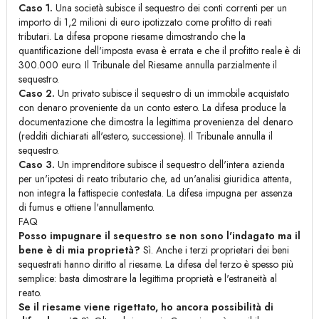
Caso 1.
Una società subisce il sequestro dei conti correnti per un
importo di 1,2 milioni di euro ipotizzato come profitto di reati
tributari. La difesa propone riesame dimostrando che la
quantificazione dell'imposta evasa è errata e che il profitto reale è di
300.000 euro. Il Tribunale del Riesame annulla parzialmente il
sequestro.
Caso 2.
Un privato subisce il sequestro di un immobile acquistato
con denaro proveniente da un conto estero. La difesa produce la
documentazione che dimostra la legittima provenienza del denaro
(redditi dichiarati all'estero, successione). Il Tribunale annulla il
sequestro.
Caso 3.
Un imprenditore subisce il sequestro dell'intera azienda
per un'ipotesi di reato tributario che, ad un'analisi giuridica attenta,
non integra la fattispecie contestata. La difesa impugna per assenza
di fumus e ottiene l'annullamento.
FAQ
Posso impugnare il sequestro se non sono l'indagato ma il
bene è di mia proprietà?
Sì. Anche i terzi proprietari dei beni
sequestrati hanno diritto al riesame. La difesa del terzo è spesso più
semplice: basta dimostrare la legittima proprietà e l'estraneità al
reato.
Se il riesame viene rigettato, ho ancora possibilità di