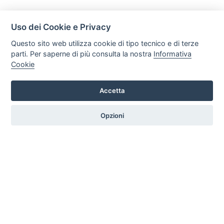
Uso dei Cookie e Privacy
Questo sito web utilizza cookie di tipo tecnico e di terze
parti. Per saperne di più consulta la nostra
Informativa
Cookie
Accetta
Legal AID Società tra Avvocati Srl
Via Domenichino 16, 20149, Milano
Opzioni
Tel. +39 0296846010 / +39 3472680371 Email: info@legalaiditalia.it
P.iva: 03339470605
HOME
PROFILO
SERVIZI
ARTICOLI
GALLERY
CONTATTI
|
|
Privacy e Cookie Policy
Preferenze Cookie
Credits