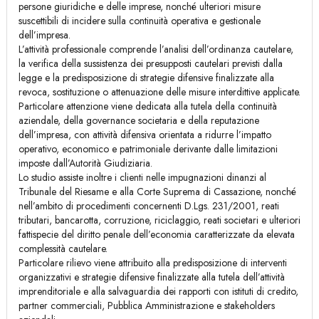
persone giuridiche e delle imprese, nonché ulteriori misure
suscettibili di incidere sulla continuità operativa e gestionale
dell’impresa.
L’attività professionale comprende l’analisi dell’ordinanza cautelare,
la verifica della sussistenza dei presupposti cautelari previsti dalla
legge e la predisposizione di strategie difensive finalizzate alla
revoca, sostituzione o attenuazione delle misure interdittive applicate.
Particolare attenzione viene dedicata alla tutela della continuità
aziendale, della governance societaria e della reputazione
dell’impresa, con attività difensiva orientata a ridurre l’impatto
operativo, economico e patrimoniale derivante dalle limitazioni
imposte dall’Autorità Giudiziaria.
Lo studio assiste inoltre i clienti nelle impugnazioni dinanzi al
Tribunale del Riesame e alla Corte Suprema di Cassazione, nonché
nell’ambito di procedimenti concernenti D.Lgs. 231/2001, reati
tributari, bancarotta, corruzione, riciclaggio, reati societari e ulteriori
fattispecie del diritto penale dell’economia caratterizzate da elevata
complessità cautelare.
Particolare rilievo viene attribuito alla predisposizione di interventi
organizzativi e strategie difensive finalizzate alla tutela dell’attività
imprenditoriale e alla salvaguardia dei rapporti con istituti di credito,
partner commerciali, Pubblica Amministrazione e stakeholders