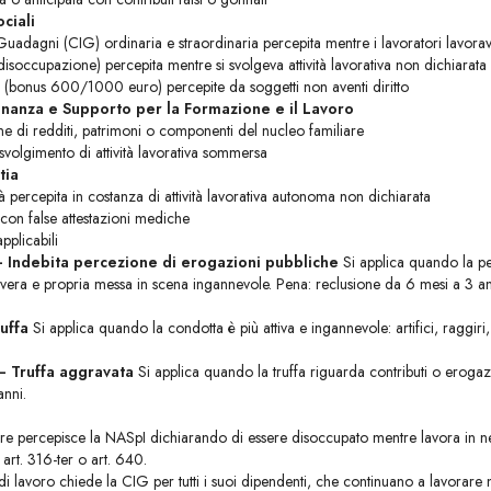
ciali
uadagni (CIG) ordinaria e straordinaria percepita mentre i lavoratori lavorav
disoccupazione) percepita mentre si svolgeva attività lavorativa non dichiarata
(bonus 600/1000 euro) percepite da soggetti non aventi diritto
inanza e Supporto per la Formazione e il Lavoro
e di redditi, patrimoni o componenti del nucleo familiare
volgimento di attività lavorativa sommersa
tia
à percepita in costanza di attività lavorativa autonoma non dichiarata
 con false attestazioni mediche
applicabili
 — Indebita percezione di erogazioni pubbliche
Si applica quando la pe
 vera e propria messa in scena ingannevole. Pena: reclusione da 6 mesi a 3 a
ruffa
Si applica quando la condotta è più attiva e ingannevole: artifici, raggir
 — Truffa aggravata
Si applica quando la truffa riguarda contributi o eroga
anni.
e percepisce la NASpI dichiarando di essere disoccupato mentre lavora in nero
art. 316-ter o art. 640.
i lavoro chiede la CIG per tutti i suoi dipendenti, che continuano a lavorare n