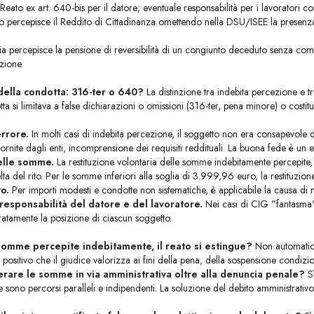
Reato ex art. 640-bis per il datore; eventuale responsabilità per i lavoratori co
 percepisce il Reddito di Cittadinanza omettendo nella DSU/ISEE la presenza di
.
a percepisce la pensione di reversibilità di un congiunto deceduto senza com
zione.
 della condotta: 316-ter o 640?
La distinzione tra indebita percezione e tr
tta si limitava a false dichiarazioni o omissioni (316-ter, pena minore) o cos
rrore.
In molti casi di indebita percezione, il soggetto non era consapevole di
fornite dagli enti, incomprensione dei requisiti reddituali. La buona fede è un
delle somme.
La restituzione volontaria delle somme indebitamente percepite,
elta del rito. Per le somme inferiori alla soglia di 3.999,96 euro, la restituzi
to.
Per importi modesti e condotte non sistematiche, è applicabile la causa di non 
 responsabilità del datore e del lavoratore.
Nei casi di CIG "fantasma",
ratamente la posizione di ciascun soggetto.
 somme percepite indebitamente, il reato si estingue?
Non automaticam
positivo che il giudice valorizza ai fini della pena, della sospensione condizi
rare le somme in via amministrativa oltre alla denuncia penale?
Sì
sono percorsi paralleli e indipendenti. La soluzione del debito amministrativ