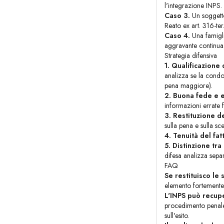
l'integrazione INPS. 
Caso 3.
Un soggetto
Reato ex art. 316-ter
Caso 4.
Una famigli
aggravante continua
Strategia difensiva
1. Qualificazione
analizza se la condo
pena maggiore).
2. Buona fede e e
informazioni errate 
3. Restituzione 
sulla pena e sulla sc
4. Tenuità del fat
5. Distinzione tra
difesa analizza sepa
FAQ
Se restituisco le
elemento fortemente 
L'INPS può recupe
procedimento penale 
sull'esito.