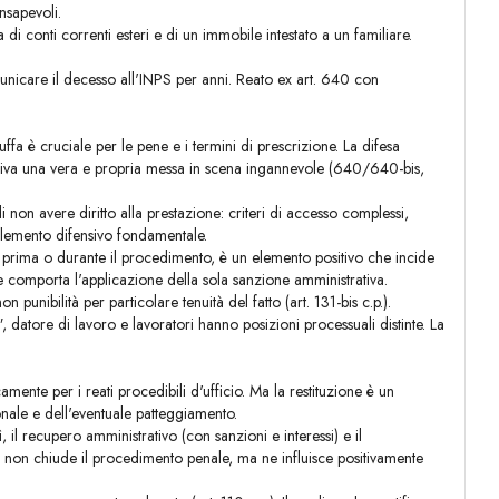
nsapevoli.
 conti correnti esteri e di un immobile intestato a un familiare.
unicare il decesso all'INPS per anni. Reato ex art. 640 con
uffa è cruciale per le pene e i termini di prescrizione. La difesa
tituiva una vera e propria messa in scena ingannevole (640/640-bis,
 non avere diritto alla prestazione: criteri di accesso complessi,
 elemento difensivo fondamentale.
 prima o durante il procedimento, è un elemento positivo che incide
one comporta l'applicazione della sola sanzione amministrativa.
punibilità per particolare tenuità del fatto (art. 131-bis c.p.).
 datore di lavoro e lavoratori hanno posizioni processuali distinte. La
ente per i reati procedibili d'ufficio. Ma la restituzione è un
onale e dell'eventuale patteggiamento.
, il recupero amministrativo (con sanzioni e interessi) e il
o non chiude il procedimento penale, ma ne influisce positivamente