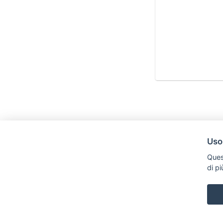
Uso
Ques
di p
Legal AID Società tra Avvocati Srl
Via Domenichino 16, 20149, Milano
Tel. +39 0296846010 / +39 3472680371 Email: info@legalaiditalia.i