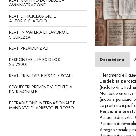
REATI CONTRO LA PUBBLICA
AMMINISTRAZIONE
REATI DI RICICLAGGIO E
AUTORICICLAGGIO
REATI IN MATERIA DI LAVORO E
SICUREZZA
REATI PREVIDENZIALI
RESPONSABILITÀ EX D.LGS.
Descrizione
231/2001
Il fenomeno e il qu
REATI TRIBUTARI E FRODI FISCALI
L'
indebita percezi
SEQUESTRI PREVENTIVI E TUTELA
(Reddito di Cittadin
PATRIMONIALE
Non esiste un'unica n
(indebita percezione 
ESTRADIZIONE INTERNAZIONALE E
Le prestazioni più f
MANDATO DI ARRESTO EUROPEO
Pensioni e presta
Pensione di invalidit
Pensione di reversib
Assegno sociale perce
Pensione di vecchiaia