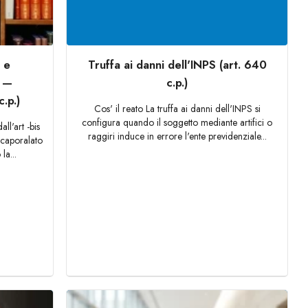
 e
Truffa ai danni dell'INPS (art. 640
o —
c.p.)
.p.)
Cos' il reato La truffa ai danni dell'INPS si
configura quando il soggetto mediante artifici o
all'art -bis
raggiri induce in errore l'ente previdenziale...
icaporalato
la...