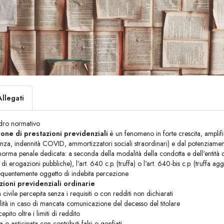
Allegati
adro normativo
one di prestazioni previdenziali
è un fenomeno in forte crescita, amplific
anza, indennità COVID, ammortizzatori sociali straordinari) e dal potenziament
orma penale dedicata: a seconda della modalità della condotta e dell'entità del
di erogazioni pubbliche), l'art. 640 c.p. (truffa) o l'art. 640-bis c.p. (truffa 
requentemente oggetto di indebita percezione
zioni previdenziali ordinarie
à civile percepita senza i requisiti o con redditi non dichiarati
ilità in caso di mancata comunicazione del decesso del titolare
pito oltre i limiti di reddito
 o anticipata con contributi falsi o gonfiati