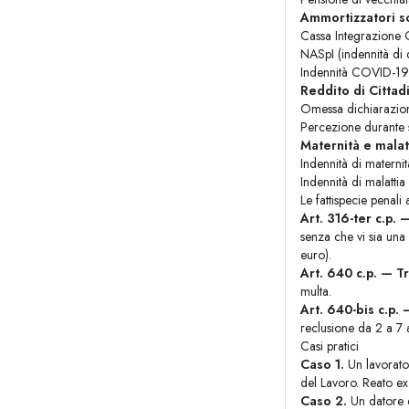
Ammortizzatori so
Cassa Integrazione G
NASpI (indennità di 
Indennità COVID-19 
Reddito di Cittad
Omessa dichiarazion
Percezione durante s
Maternità e malat
Indennità di maternit
Indennità di malattia
Le fattispecie penali 
Art. 316-ter c.p.
senza che vi sia una
euro).
Art. 640 c.p. — T
multa.
Art. 640-bis c.p.
reclusione da 2 a 7 
Casi pratici
Caso 1.
Un lavorator
del Lavoro. Reato ex 
Caso 2.
Un datore d