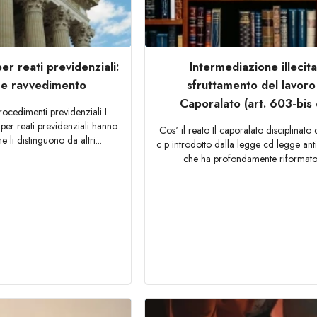
er reati previdenziali:
Intermediazione illecita
a e ravvedimento
sfruttamento del lavor
Caporalato (art. 603-bis c
procedimenti previdenziali I
per reati previdenziali hanno
Cos' il reato Il caporalato disciplinato d
e li distinguono da altri...
c p introdotto dalla legge cd legge ant
che ha profondamente riformato 