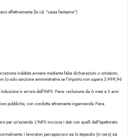
ano effettivamente (la cd. "cassa fantasma")
rcezione indebita avviene mediante false dichiarazioni o omissioni,
nni (o solo sanzione amministrativa se l'importo non supera 3.999,96
i, induzione in errore dell'INPS. Pena: reclusione da 6 mesi a 3 anni
zioni pubbliche, con condotta attivamente ingannevole. Pena:
 per un'azienda. L'INPS incrocia i dati con quelli dell'Ispettorato
ormalmente. I lavoratori percepiscono sia lo stipendio (in nero) sia