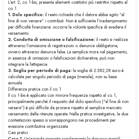
L'art. 2, co. 1-bis, presenta elementi costitutivi più restrittivi rispetto al
co. 1:
1. Dolo specifico:
il reato richiede che il datore abbia agito "al
fine di non versare" i contributi. Non è sufficiente l'inadempimento
per difficoltà finanziarie: occorre la volontà specifica di evadere il
versamento.
2. Condotta di omissione o falsificazione:
il reato si realizza
attraverso l'omissione di registrazioni o denunce obbligatorie,
ovvero attraverso denunce false. La semplice mora nel pagamento,
in assenza di omissioni o falsificazioni dichiarative, può non
integrare la fattispecie.
3. Soglia per periodo di paga:
la soglia di 2.582,28 euro è
calcolata per singolo periodo di paga (mensile), non su base
annuale.
Differenza pratica con il co. 1
Il co. 1-bis è applicato con minore frequenza rispetto al co. 1,
principalmente perché il requisito del dolo specifico ("al fine di non
versare") è più difficile da provare rispetto al semplice mancato
versamento delle ritenute operate. Nella pratica investigativa, le due
contestazioni spesso si sovrappongono nei procedimenti per
evasione contributiva organizzata.
Casi pratici
Caso 1.
Un'azienda presenta regolarmente le denunce mensili