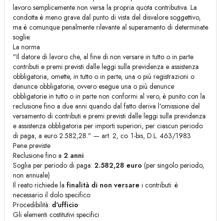
lavoro semplicemente non versa la propria quota contributiva. La
condotta è meno grave dal punto di vista del disvalore soggettivo,
ma è comunque penalmente rilevante al superamento di determinate
soglie.
La norma
"Il datore di lavoro che, al fine di non versare in tutto o in parte
contributi e premi previsti dalle leggi sulla previdenza e assistenza
obbligatoria, omette, in tutto o in parte, una o più registrazioni o
denunce obbligatorie, ovvero esegue una o più denunce
obbligatorie in tutto o in parte non conformi al vero, è punito con la
reclusione fino a due anni quando dal fatto deriva l'omissione del
versamento di contributi e premi previsti dalle leggi sulla previdenza
e assistenza obbligatoria per importi superiori, per ciascun periodo
di paga, a euro 2.582,28." — art. 2, co. 1-bis, D.L. 463/1983
Pene previste
Reclusione fino a
2 anni
Soglia per periodo di paga:
2.582,28 euro
(per singolo periodo,
non annuale)
Il reato richiede la
finalità di non versare
i contributi: è
necessario il dolo specifico
Procedibilità:
d'ufficio
Gli elementi costitutivi specifici