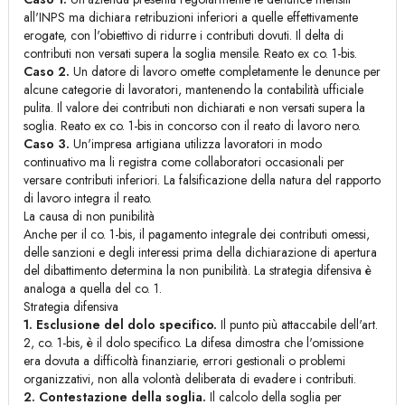
all'INPS ma dichiara retribuzioni inferiori a quelle effettivamente
erogate, con l'obiettivo di ridurre i contributi dovuti. Il delta di
contributi non versati supera la soglia mensile. Reato ex co. 1-bis.
Caso 2.
Un datore di lavoro omette completamente le denunce per
alcune categorie di lavoratori, mantenendo la contabilità ufficiale
pulita. Il valore dei contributi non dichiarati e non versati supera la
soglia. Reato ex co. 1-bis in concorso con il reato di lavoro nero.
Caso 3.
Un'impresa artigiana utilizza lavoratori in modo
continuativo ma li registra come collaboratori occasionali per
versare contributi inferiori. La falsificazione della natura del rapporto
di lavoro integra il reato.
La causa di non punibilità
Anche per il co. 1-bis, il pagamento integrale dei contributi omessi,
delle sanzioni e degli interessi prima della dichiarazione di apertura
del dibattimento determina la non punibilità. La strategia difensiva è
analoga a quella del co. 1.
Strategia difensiva
1. Esclusione del dolo specifico.
Il punto più attaccabile dell'art.
2, co. 1-bis, è il dolo specifico. La difesa dimostra che l'omissione
era dovuta a difficoltà finanziarie, errori gestionali o problemi
organizzativi, non alla volontà deliberata di evadere i contributi.
2. Contestazione della soglia.
Il calcolo della soglia per