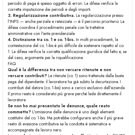
periodo di paga è spesso oggetto di errori. La difesa verifica la
corretta imputazione dei periodi e degli importi.
3. Regolarizzazione contributiva.
La regolarizzazione presso
l'INPS — anche parziale e rateizzata — è il percorso prioritario. La
difesa coordina il procedimento penale con le trattative
amministrative con l'ente previdenziale.
4. Distinzione tra co. 1 e co. 1-bis.
In molti procedimenti, la
contestazione del co. 1-bis è più difficile da sostenere rispetto al co.
1. La difesa verifica la corretta qualificazione giuridica del fatto e, se
del caso, argomenta per la riqualificazione.
FAQ
Qual è la differenza tra non versare ritenute e non
versare contributi?
Le ritenute (co. 1) sono trattenute dalla busta
paga del dipendente: il lavoratore ha già subito la decurtazione. I
contributi del datore (co. 1-bis) sono a carico esclusivo dell'azienda.
Il primo reato è considerato più grave perché lede direttamente il
lavoratore.
Se non ho mai presentato le denunce, quale reato
commetto?
L'omissione delle denunce è uno degli elementi
costitutivi del co. 1-bis. Ma potrebbe configurarsi anche il più grave
reato di evasione contributiva se la condotta è sistematica e
accompagnata da lavoro nero.