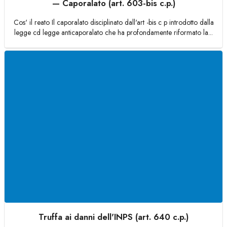
— Caporalato (art. 603-bis c.p.)
Cos' il reato Il caporalato disciplinato dall'art -bis c p introdotto dalla
legge cd legge anticaporalato che ha profondamente riformato la...
Truffa ai danni dell'INPS (art. 640 c.p.)