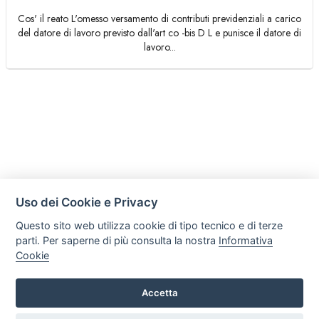
Cos' il reato L'omesso versamento di contributi previdenziali a carico
del datore di lavoro previsto dall'art co -bis D L e punisce il datore di
lavoro...
Uso dei Cookie e Privacy
Questo sito web utilizza cookie di tipo tecnico e di terze
parti. Per saperne di più consulta la nostra
Informativa
Cookie
Accetta
Legal AID Società tra Avvocati Srl
Via Domenichino 16, 20149, Milano