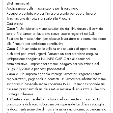
effetti immediati:
Applicazione della maxisanzione per lavoro nero
Recupero contributivo per l'intero presunto periodo di lavoro
Trasmissione di notizia di reato alla Procura
Casi pratici
Caso 1.
Un ristorante viene ispezionato dall'INL durante il servizio
serale. Tre camerieri lavorano senza essere registrati nel LUL.
Scattano le maxisanzioni per ciascun lavoratore e la comunicazione
alla Procura per omissione contributiva.
Caso 2.
Un'azienda edile utilizza una squadra di operai non
dichiarati per lavori urgenti. Durante un cantiere viene eseguita
un'ispezione congiunta INL-INPS-GdF. Oltre alle sanzioni
amministrative, l'imprenditore viene indagato per violazione del
D.Lgs. 81/2008 e per reati previdenziali.
Caso 3.
Un'impresa agricola impiega lavoratori stagionali senza
regolarizzarli, pagandoli in contanti. Un lavoratore infortunato viene
soccorso in ospedale senza copertura INAIL. L'azienda risponde sia
dei reati previdenziali sia dei reati in materia di sicurezza sul lavoro.
Strategia difensiva
1. Contestazione della natura del rapporto di lavoro.
La
presunzione di lavoro subordinato è superabile. La difesa raccoglie
la documentazione che dimostra la natura autonoma, occasionale o