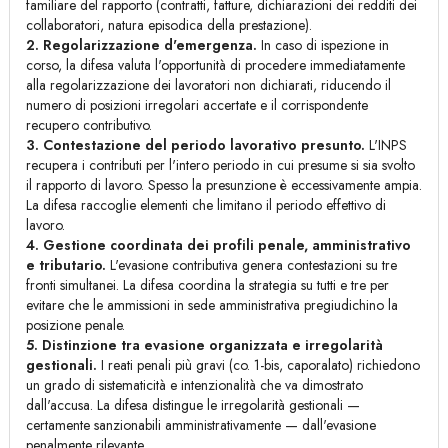
familiare del rapporto (contratti, fatture, dichiarazioni dei redditi dei
collaboratori, natura episodica della prestazione).
2. Regolarizzazione d'emergenza.
In caso di ispezione in
corso, la difesa valuta l'opportunità di procedere immediatamente
alla regolarizzazione dei lavoratori non dichiarati, riducendo il
numero di posizioni irregolari accertate e il corrispondente
recupero contributivo.
3. Contestazione del periodo lavorativo presunto.
L'INPS
recupera i contributi per l'intero periodo in cui presume si sia svolto
il rapporto di lavoro. Spesso la presunzione è eccessivamente ampia.
La difesa raccoglie elementi che limitano il periodo effettivo di
lavoro.
4. Gestione coordinata dei profili penale, amministrativo
e tributario.
L'evasione contributiva genera contestazioni su tre
fronti simultanei. La difesa coordina la strategia su tutti e tre per
evitare che le ammissioni in sede amministrativa pregiudichino la
posizione penale.
5. Distinzione tra evasione organizzata e irregolarità
gestionali.
I reati penali più gravi (co. 1-bis, caporalato) richiedono
un grado di sistematicità e intenzionalità che va dimostrato
dall'accusa. La difesa distingue le irregolarità gestionali —
certamente sanzionabili amministrativamente — dall'evasione
penalmente rilevante.