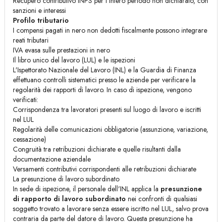
Recupero contributivo INPS per l'intero periodo non dichiarato, con
sanzioni e interessi
Profilo tributario
I compensi pagati in nero non dedotti fiscalmente possono integrare
reati tributari
IVA evasa sulle prestazioni in nero
Il libro unico del lavoro (LUL) e le ispezioni
L'Ispettorato Nazionale del Lavoro (INL) e la Guardia di Finanza
effettuano controlli sistematici presso le aziende per verificare la
regolarità dei rapporti di lavoro. In caso di ispezione, vengono
verificati:
Corrispondenza tra lavoratori presenti sul luogo di lavoro e iscritti
nel LUL
Regolarità delle comunicazioni obbligatorie (assunzione, variazione,
cessazione)
Congruità tra retribuzioni dichiarate e quelle risultanti dalla
documentazione aziendale
Versamenti contributivi corrispondenti alle retribuzioni dichiarate
La presunzione di lavoro subordinato
In sede di ispezione, il personale dell'INL applica la
presunzione
di rapporto di lavoro subordinato
nei confronti di qualsiasi
soggetto trovato a lavorare senza essere iscritto nel LUL, salvo prova
contraria da parte del datore di lavoro. Questa presunzione ha