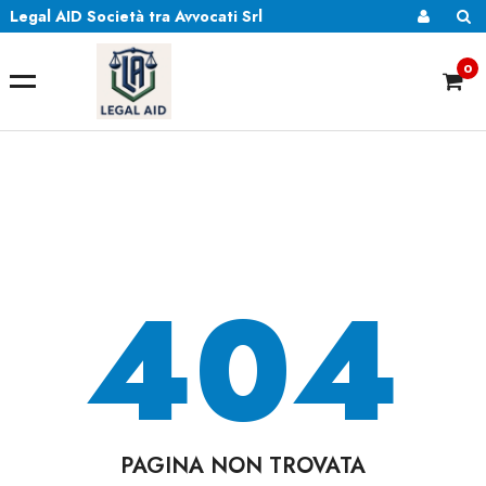
Legal AID Società tra Avvocati Srl
0
404
PAGINA NON TROVATA