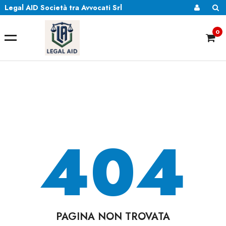
Legal AID Società tra Avvocati Srl
0
404
PAGINA NON TROVATA