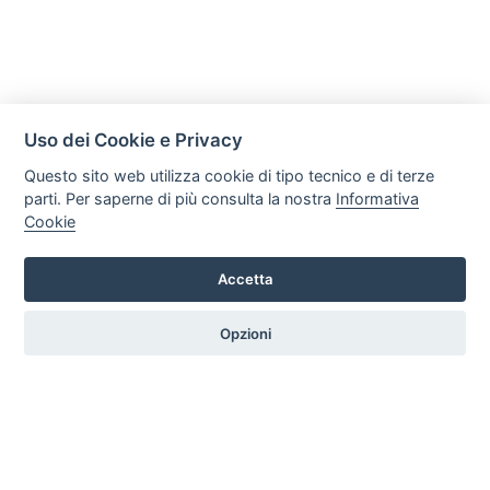
Uso dei Cookie e Privacy
Questo sito web utilizza cookie di tipo tecnico e di terze
parti. Per saperne di più consulta la nostra
Informativa
Cookie
Accetta
Legal AID Società tra Avvocati Srl
Via Domenichino 16, 20149, Milano
Opzioni
Tel. +39 0296846010 / +39 3472680371 Email: info@legalaiditalia.it
P.iva: 03339470605
HOME
PROFILO
SERVIZI
ARTICOLI
GALLERY
CONTATTI