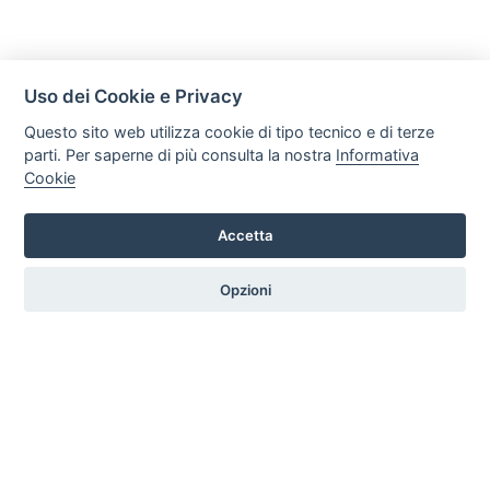
Uso dei Cookie e Privacy
Questo sito web utilizza cookie di tipo tecnico e di terze
parti. Per saperne di più consulta la nostra
Informativa
Cookie
Accetta
Legal AID Società tra Avvocati Srl
Via Domenichino 16, 20149, Milano
Opzioni
Tel. +39 0296846010 / +39 3472680371 Email: info@legalaiditalia.it
P.iva: 03339470605
HOME
PROFILO
SERVIZI
ARTICOLI
GALLERY
CONTATTI