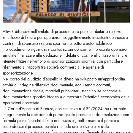
Attività difensiva nell’ambito di procedimento penale tributario relativo
all’utilizzo di fatture per operazioni soggettivamente inesistenti connesse a
contratti di sponsorizzazione sportiva nel settore automobilistico.
Il procedimento riguardava contestazioni concernenti presunte operazioni
simulate finalizzate alla deduzione indebita di costi e all’utilizzo di fatture
ritenute fittizie nell’ambito di sponsorizzazioni sportive, con particolare
riferimento ai rapporti tra società commerciali e agenzie di
sponsorizzazione.
Nel corso del giudizio d’appello la difesa ha sviluppato un’approfondita
attività di indagine difensiva documentale, acquisendo contratti,
documentazione fiscale, materiali pubblicitari, tracciabilità bancaria e
documentazione sportiva idonea a dimostrare l’effettività economica delle
operazioni contestate.
La Corte d’Appello di Firenze, con sentenza n. 592/2024, ha riformato
integralmente la decisione di primo grado pronunciando assoluzione con
formula piena “perché il fatto non sussiste”, riaffermando il principio
secondo cui il processo penale richiede una prova piena della
simulazione e del dolo specifico, non essendo sufficiente il mero ricorso a