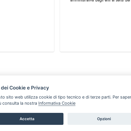
amministrativa degli enti ai sensi del 
HOME
 dei Cookie e Privacy
ARTICOLI
to sito web utilizza cookie di tipo tecnico e di terze parti. Per sape
iù consulta la nostra
Informativa Cookie
Accetta
Opzioni
t P.iva: 03339470605