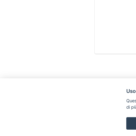
Uso
Ques
di p
Legal AID Società tra Avvocati Srl
Via Domenichino 16, 20149, Milano
Tel. +39 0296846010 / +39 3472680371 Email: info@legalaiditalia.i