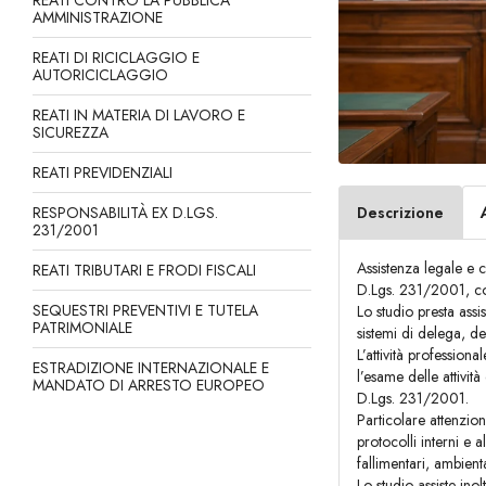
REATI CONTRO LA PUBBLICA
AMMINISTRAZIONE
REATI DI RICICLAGGIO E
AUTORICICLAGGIO
REATI IN MATERIA DI LAVORO E
SICUREZZA
REATI PREVIDENZIALI
RESPONSABILITÀ EX D.LGS.
Descrizione
231/2001
Assistenza legale e c
REATI TRIBUTARI E FRODI FISCALI
D.Lgs. 231/2001, con 
SEQUESTRI PREVENTIVI E TUTELA
Lo studio presta assi
PATRIMONIALE
sistemi di delega, de
L’attività profession
ESTRADIZIONE INTERNAZIONALE E
l’esame delle attivit
MANDATO DI ARRESTO EUROPEO
D.Lgs. 231/2001.
Particolare attenzion
protocolli interni e 
fallimentari, ambienta
Lo studio assiste ino