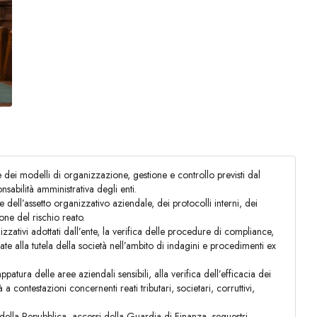
e dei modelli di organizzazione, gestione e controllo previsti dal
sabilità amministrativa degli enti.
e dell’assetto organizzativo aziendale, dei protocolli interni, dei
ione del rischio reato.
nizzativi adottati dall’ente, la verifica delle procedure di compliance,
ate alla tutela della società nell’ambito di indagini e procedimenti ex
atura delle aree aziendali sensibili, alla verifica dell’efficacia dei
a contestazioni concernenti reati tributari, societari, corruttivi,
ra della Repubblica, accessi della Guardia di Finanza, sequestri,