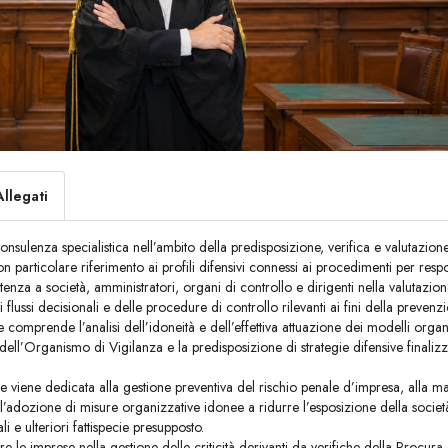
Allegati
onsulenza specialistica nell’ambito della predisposizione, verifica e valutazion
particolare riferimento ai profili difensivi connessi ai procedimenti per respon
stenza a società, amministratori, organi di controllo e dirigenti nella valutazion
i flussi decisionali e delle procedure di controllo rilevanti ai fini della prevenz
ale comprende l’analisi dell’idoneità e dell’effettiva attuazione dei modelli orga
à dell’Organismo di Vigilanza e la predisposizione di strategie difensive finalizz
e viene dedicata alla gestione preventiva del rischio penale d’impresa, alla mapp
all’adozione di misure organizzative idonee a ridurre l’esposizione della società 
li e ulteriori fattispecie presupposto.
ltre le imprese nella gestione delle criticità derivanti da verifiche della Procu