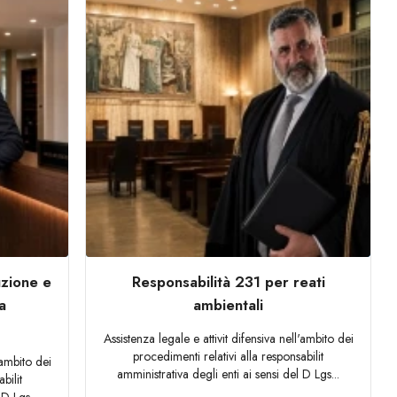
uzione e
Responsabilità 231 per reati
a
ambientali
Assistenza legale e attivit difensiva nell'ambito dei
procedimenti relativi alla responsabilit
'ambito dei
amministrativa degli enti ai sensi del D Lgs...
bilit