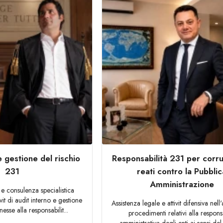
e gestione del rischio
Responsabilità 231 per corr
231
reati contro la Pubblic
Amministrazione
 e consulenza specialistica
ivit di audit interno e gestione
Assistenza legale e attivit difensiva nell
esse alla responsabilit...
procedimenti relativi alla responsa