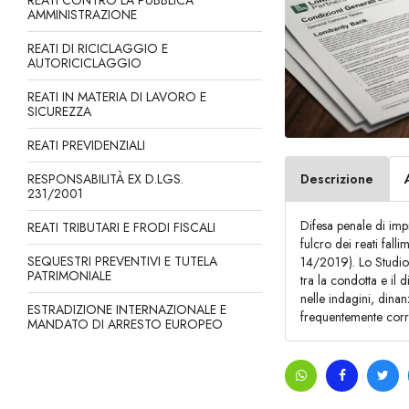
REATI CONTRO LA PUBBLICA
AMMINISTRAZIONE
REATI DI RICICLAGGIO E
AUTORICICLAGGIO
REATI IN MATERIA DI LAVORO E
SICUREZZA
REATI PREVIDENZIALI
RESPONSABILITÀ EX D.LGS.
Descrizione
231/2001
Difesa penale di imp
REATI TRIBUTARI E FRODI FISCALI
fulcro dei reati fall
SEQUESTRI PREVENTIVI E TUTELA
14/2019). Lo Studio cu
PATRIMONIALE
tra la condotta e il d
nelle indagini, dinan
ESTRADIZIONE INTERNAZIONALE E
frequentemente correl
MANDATO DI ARRESTO EUROPEO