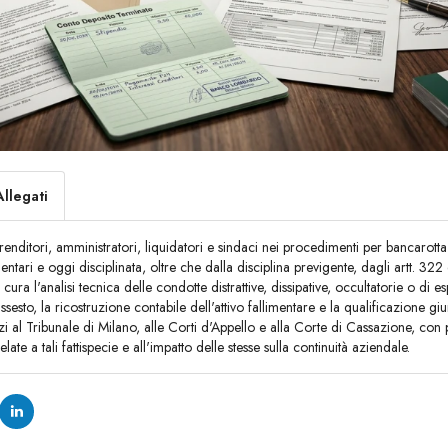
Allegati
renditori, amministratori, liquidatori e sindaci nei procedimenti per bancarotta
imentari e oggi disciplinata, oltre che dalla disciplina previgente, dagli artt. 3
ra l'analisi tecnica delle condotte distrattive, dissipative, occultatorie o di esp
issesto, la ricostruzione contabile dell'attivo fallimentare e la qualificazione giur
zi al Tribunale di Milano, alle Corti d'Appello e alla Corte di Cassazione, con 
ate a tali fattispecie e all'impatto delle stesse sulla continuità aziendale.