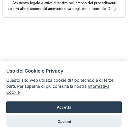
Assistenza legale e attivit difensiva nell'ambito dei procedimenti
relativi alla responsabilit amministrativa degli enti ai sensi del D Lgs...
Uso dei Cookie e Privacy
Questo sito web utilizza cookie di tipo tecnico e di terze
parti. Per saperne di più consulta la nostra
Informativa
Cookie
Accetta
Legal AID Società tra Avvocati Srl
Via Domenichino 16, 20149, Milano
Opzioni
Tel. +39 0296846010 / +39 3472680371 Email: info@legalaiditalia.it
P.iva: 03339470605