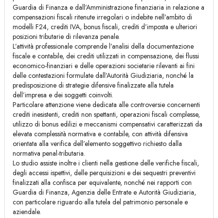
Guardia di Finanza e dall’Amministrazione finanziaria in relazione a
compensazioni fiscali ritenute irregolari o indebite nell’ambito di
modelli F24, crediti IVA, bonus fiscali, crediti d’imposta e ulteriori
posizioni tributarie di rilevanza penale.
L’attività professionale comprende l’analisi della documentazione
fiscale e contabile, dei crediti utilizzati in compensazione, dei flussi
economico-finanziari e delle operazioni societarie rilevanti ai fini
delle contestazioni formulate dall’Autorità Giudiziaria, nonché la
predisposizione di strategie difensive finalizzate alla tutela
dell’impresa e dei soggetti coinvolti.
Particolare attenzione viene dedicata alle controversie concernenti
crediti inesistenti, crediti non spettanti, operazioni fiscali complesse,
utilizzo di bonus edilizi e meccanismi compensativi caratterizzati da
elevata complessità normativa e contabile, con attività difensiva
orientata alla verifica dell’elemento soggettivo richiesto dalla
normativa penal-tributaria.
Lo studio assiste inoltre i clienti nella gestione delle verifiche fiscali,
degli accessi ispettivi, delle perquisizioni e dei sequestri preventivi
finalizzati alla confisca per equivalente, nonché nei rapporti con
Guardia di Finanza, Agenzia delle Entrate e Autorità Giudiziaria,
con particolare riguardo alla tutela del patrimonio personale e
aziendale.