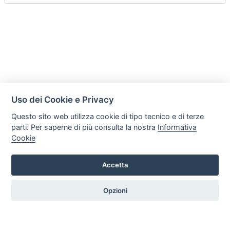
Uso dei Cookie e Privacy
Questo sito web utilizza cookie di tipo tecnico e di terze
parti. Per saperne di più consulta la nostra
Informativa
Cookie
Accetta
Legal AID Società tra Avvocati Srl
Via Domenichino 16, 20149, Milano
Opzioni
Tel. +39 0296846010 / +39 3472680371 Email: info@legalaiditalia.it
P.iva: 03339470605
HOME
PROFILO