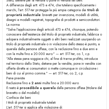
Stato, detiene per la vendita o pone in vendita tali beni.
A differenza degli artt. 473 e 474, che tutelano specificamente i
marchi, l'art. 517-ter protegge la più ampia categoria dei
titoli di
proprietà industriale
: brevetti per invenzione, modelli di utilità,
disegni e modelli registrati, topografie di prodotti a semiconduttori.
La norma
"Salva l'applicazione degli articoli 473 e 474, chiunque, potendo
conoscere dell'esistenza del titolo di proprietà industriale, fabbrica o
adopera industrialmente oggetti o altri beni realizzati usurpando un
titolo di proprietà industriale o in violazione dello stesso è punito, a
querela della persona offesa, con la reclusione fino a due anni e
con la multa fino a 20.000 euro." — art. 517-ter, co. 1, c.p.
"Alla stessa pena soggiace chi, al fine di trarne profitto, introduce
nel territorio dello Stato, detiene per la vendita, pone in vendita con
offerta diretta ai consumatori o mette comunque in circolazione i
beni di cui al primo comma." — art. 517-ter, co. 2, c.p.
Pene previste
Reclusione fino a
2 anni
multa fino a 20.000 euro
Il reato è
procedibile a querela
della persona offesa (titolare del
brevetto o del modello)
Confisca dei beni
I titoli di proprietà industriale tutelati
L'art. 517-ter si applica alla violazione di: