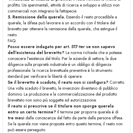
profitto. Usi sperimentali, attività di ricerca e sviluppo e utilizzi non
commerciali non integrano la fattispecie.
5. Remissione della querela.
Essendo il reato procedibile a
querela, la difesa può lavorare a un accordo con il titolare del
brevetto per ottenere la remissione della querela, che estingue il
reato.
FAQ
Posso essere indagato per art. 517-ter se non sapevo
dell'esistenza del brevetto?
La norma richiede che si potesse
conoscere l'esistenza del titolo. Per le aziende di settore, la due
diligence sulla proprietà industriale è un obbligo di diligenza
professionale: la ricerca brevettuale preventiva è lo strumento
standard per verificare la libertà di operare.
Se il brevetto è scaduto, il reato non si configura?
Corretto.
Una volta scaduto il brevetto, le invenzioni diventano di pubblico
dominio. La produzione e la commercializzazione del prodotto
brevettato non sono più soggette ad autorizzazione.
Il reato si prescrive se il titolare non sporge querela
entro un certo termine?
Il termine per proporre querela è di
tre mesi
dalla conoscenza del fatto da parte della persona offesa.
Se la querela non viene proposta entro questo termine, il reato non
può essere perseguito.