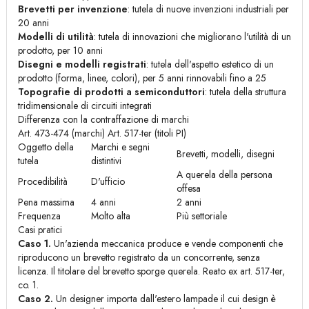
Brevetti per invenzione
: tutela di nuove invenzioni industriali per
20 anni
Modelli di utilità
: tutela di innovazioni che migliorano l'utilità di un
prodotto, per 10 anni
Disegni e modelli registrati
: tutela dell'aspetto estetico di un
prodotto (forma, linee, colori), per 5 anni rinnovabili fino a 25
Topografie di prodotti a semiconduttori
: tutela della struttura
tridimensionale di circuiti integrati
Differenza con la contraffazione di marchi
Art. 473-474 (marchi) Art. 517-ter (titoli PI)
Oggetto della
Marchi e segni
Brevetti, modelli, disegni
tutela
distintivi
A querela della persona
Procedibilità
D'ufficio
offesa
Pena massima
4 anni
2 anni
Frequenza
Molto alta
Più settoriale
Casi pratici
Caso 1.
Un'azienda meccanica produce e vende componenti che
riproducono un brevetto registrato da un concorrente, senza
licenza. Il titolare del brevetto sporge querela. Reato ex art. 517-ter,
co. 1.
Caso 2.
Un designer importa dall'estero lampade il cui design è