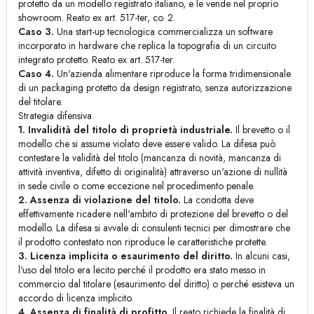
protetto da un modello registrato italiano, e le vende nel proprio
showroom. Reato ex art. 517-ter, co. 2.
Caso 3.
Una start-up tecnologica commercializza un software
incorporato in hardware che replica la topografia di un circuito
integrato protetto. Reato ex art. 517-ter.
Caso 4.
Un'azienda alimentare riproduce la forma tridimensionale
di un packaging protetto da design registrato, senza autorizzazione
del titolare.
Strategia difensiva
1. Invalidità del titolo di proprietà industriale.
Il brevetto o il
modello che si assume violato deve essere valido. La difesa può
contestare la validità del titolo (mancanza di novità, mancanza di
attività inventiva, difetto di originalità) attraverso un'azione di nullità
in sede civile o come eccezione nel procedimento penale.
2. Assenza di violazione del titolo.
La condotta deve
effettivamente ricadere nell'ambito di protezione del brevetto o del
modello. La difesa si avvale di consulenti tecnici per dimostrare che
il prodotto contestato non riproduce le caratteristiche protette.
3. Licenza implicita o esaurimento del diritto.
In alcuni casi,
l'uso del titolo era lecito perché il prodotto era stato messo in
commercio dal titolare (esaurimento del diritto) o perché esisteva un
accordo di licenza implicito.
4. Assenza di finalità di profitto.
Il reato richiede la finalità di