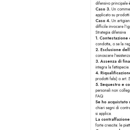
difensivo principale è
Caso 3.
Un commerci
applicato su prodotti 
Caso 4.
Un artigian
difficile invocare l'
Strategia difensiva
1. Contestazione 
condotta, o se la reg
2. Esclusione dell
conoscere l'esistenza 
3. Assenza di final
integra la fattispecie.
4. Riqualificazio
prodotti falsi) o art
5. Sequestro e co
personali non collegat
FAQ
Se ho acquistato
chiari segni di cont
si applica.
La contraffazion
forte crescita: le pi