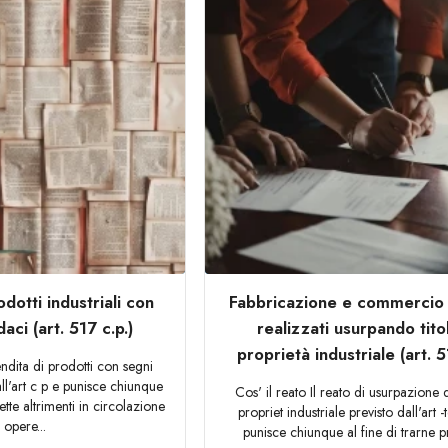
dotti industriali con
Fabbricazione e commercio 
ci (art. 517 c.p.)
realizzati usurpando titol
proprietà industriale (art. 
endita di prodotti con segni
ll'art c p e punisce chiunque
Cos' il reato Il reato di usurpazione di
tte altrimenti in circolazione
propriet industriale previsto dall'art -
opere...
punisce chiunque al fine di trarne pro