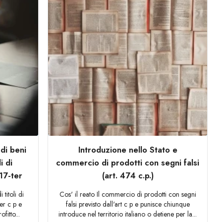
di beni
Introduzione nello Stato e
i di
commercio di prodotti con segni falsi
517-ter
(art. 474 c.p.)
 titoli di
Cos' il reato Il commercio di prodotti con segni
ter c p e
falsi previsto dall'art c p e punisce chiunque
fitto...
introduce nel territorio italiano o detiene per la...