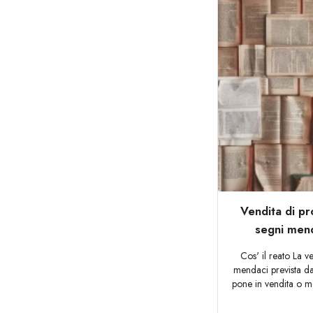
Vendita di pro
segni menda
Cos' il reato La v
mendaci prevista da
pone in vendita o me