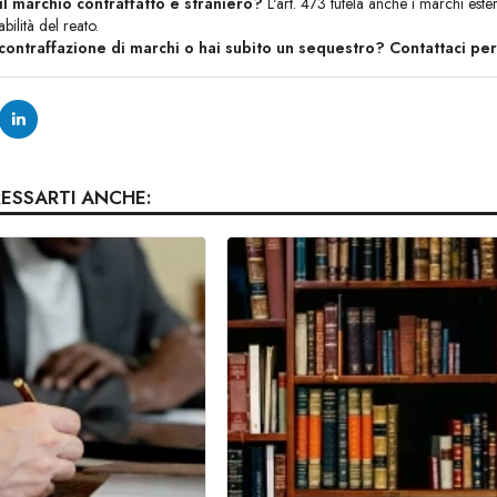
l marchio contraffatto è straniero?
L'art. 473 tutela anche i marchi ester
bilità del reato.
contraffazione di marchi o hai subito un sequestro? Contattaci pe
RESSARTI ANCHE: