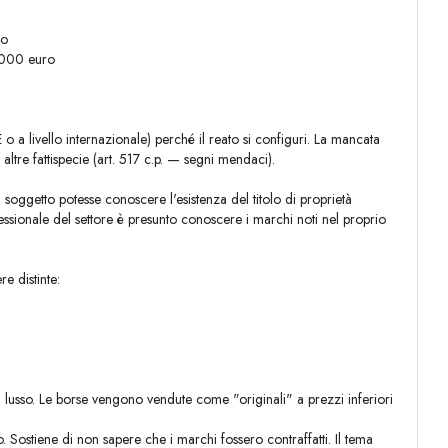
ro
.000 euro
E o a livello internazionale) perché il reato si configuri. La mancata
ltre fattispecie (art. 517 c.p. — segni mendaci).
l soggetto potesse conoscere l'esistenza del titolo di proprietà
essionale del settore è presunto conoscere i marchi noti nel proprio
e distinte:
 lusso. Le borse vengono vendute come "originali" a prezzi inferiori
 Sostiene di non sapere che i marchi fossero contraffatti. Il tema