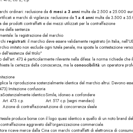
archi ordinari: reclusione da
6 mesi a 3 anni
multa da 2.500 a 25.000 eu
tificati e marchi di vigilanza: reclusione da
1 a 4 anni
multa da 3.500 a 35
 dei prodotti contraffatti e dei mezzi utilizzati per la contraffazione
one della sentenza
mentale: la registrazione del marchio
archi
registrati
: il marchio deve essere validamente registrato (in Italia, nell'U
rchio imitato non esclude ogni tutela penale, ma sposta la contestazione verso a
ell'esistenza del titolo"
 dell'art. 473 è particolarmente rilevante nella difesa: la norma richiede che i
ichiesta la certezza della conoscenza, ma la
conoscibilità
: un operatore prof
mitazione
plica la riproduzione sostanzialmente identica del marchio altrui. Devono esser
 473) Imitazione confusoria
za
Sostanzialmente identico
Simile, idoneo a confondere
Art. 473 c.p.
Art. 517 c.p. (segni mendaci)
Azione di contraffazione
Azione di concorrenza sleale
essile produce borse con il logo quasi identico a quello di un noto brand del
i contraffazione aggravato dall'organizzazione commerciale.
ore riceve merce dalla Cina con marchi contraffatti di elettronica di consumo.