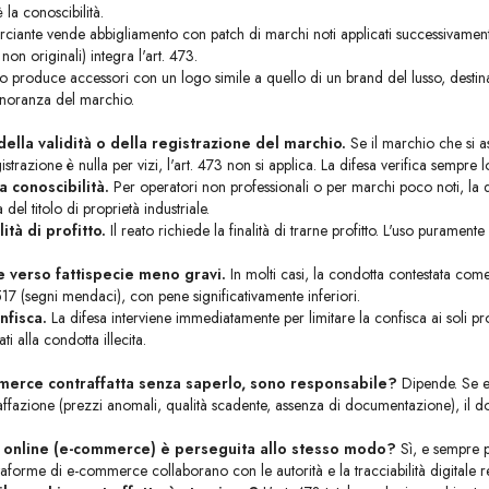
 la conoscibilità.
ante vende abbigliamento con patch di marchi noti applicati successivamente
non originali) integra l'art. 473.
o produce accessori con un logo simile a quello di un brand del lusso, destinati
ignoranza del marchio.
della validità o della registrazione del marchio.
Se il marchio che si a
istrazione è nulla per vizi, l'art. 473 non si applica. La difesa verifica sempre
a conoscibilità.
Per operatori non professionali o per marchi poco noti, la
del titolo di proprietà industriale.
ità di profitto.
Il reato richiede la finalità di trarne profitto. L'uso purame
ne verso fattispecie meno gravi.
In molti casi, la condotta contestata com
. 517 (segni mendaci), con pene significativamente inferiori.
nfisca.
La difesa interviene immediatamente per limitare la confisca ai soli pro
i alla condotta illecita.
 merce contraffatta senza saperlo, sono responsabile?
Dipende. Se er
raffazione (prezzi anomali, qualità scadente, assenza di documentazione), il do
e online (e-commerce) è perseguita allo stesso modo?
Sì, e sempre p
attaforme di e-commerce collaborano con le autorità e la tracciabilità digitale r