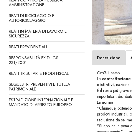
REATI CONTRO LA PUBBLICA
AMMINISTRAZIONE
REATI DI RICICLAGGIO E
AUTORICICLAGGIO
REATI IN MATERIA DI LAVORO E
SICUREZZA
REATI PREVIDENZIALI
RESPONSABILITÀ EX D.LGS.
Descrizione
231/2001
Cos'è il reato
REATI TRIBUTARI E FRODI FISCALI
La
contraffazione
SEQUESTRI PREVENTIVI E TUTELA
distintivi
, nazionali
PATRIMONIALE
È il reato più grave
importatori, distrib
ESTRADIZIONE INTERNAZIONALE E
La norma
MANDATO DI ARRESTO EUROPEO
"Chiunque, potendo co
prodotti industriali,
reclusione da sei me
"Si applica la pena d
accertamento." — art