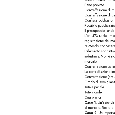
Pene previste
Contraffazione di m
Contraffazione di cer
Confisca obbligatoria
Possibile pubblicazi
Il presupposto fonda
L'art. 473 tutela i m
registrazione del ma
"Potendo conoscere d
L'elemento soggettivo
industriale. Non è r
mercato.
Contraffazione vs. i
La contraffazione im
Contraffazione (art.
Grado di somiglian
Tutela penale
Tutela civile
Casi pratici
Caso 1.
Un'azienda t
al mercato. Reato d
Caso 2.
Un importat