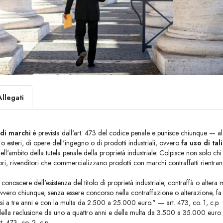
Allegati
 di marchi
è prevista dall'art. 473 del codice penale e punisce chiunque — al 
 o esteri, di opere dell'ingegno o di prodotti industriali, ovvero
fa uso di tal
 nell'ambito della tutela penale della proprietà industriale. Colpisce non solo
utori, rivenditori che commercializzano prodotti con marchi contraffatti rientra
noscere dell'esistenza del titolo di proprietà industriale, contraffà o altera m
 ovvero chiunque, senza essere concorso nella contraffazione o alterazione, fa us
si a tre anni e con la multa da 2.500 a 25.000 euro." — art. 473, co. 1, c.p.
ella reclusione da uno a quattro anni e della multa da 3.500 a 35.000 euro se si 
. 473, co. 2, c.p.