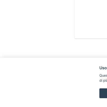
Uso
Ques
di p
Legal AID Società tra Avvocati Srl
Via Domenichino 16, 20149, Milano
Tel. +39 0296846010 / +39 3472680371 Email: info@legalaiditalia.i