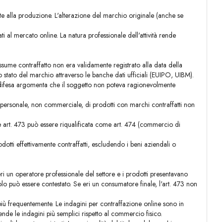
 alla produzione. L'alterazione del marchio originale (anche se
 al mercato online. La natura professionale dell'attività rende
ssume contraffatto non era validamente registrato alla data della
 lo stato del marchio attraverso le banche dati ufficiali (EUIPO, UIBM).
 difesa argomenta che il soggetto non poteva ragionevolmente
nte personale, non commerciale, di prodotti con marchi contraffatti non
e art. 473 può essere riqualificata come art. 474 (commercio di
dotti effettivamente contraffatti, escludendo i beni aziendali o
i un operatore professionale del settore e i prodotti presentavano
lo può essere contestato. Se eri un consumatore finale, l'art. 473 non
iù frequentemente. Le indagini per contraffazione online sono in
ende le indagini più semplici rispetto al commercio fisico.