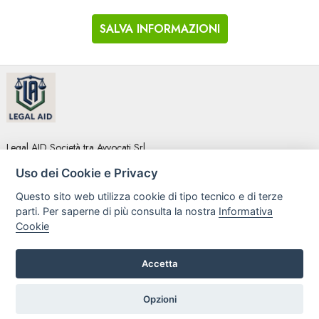
SALVA INFORMAZIONI
Legal AID Società tra Avvocati Srl
Via Domenichino 16, 20149, Milano
Uso dei Cookie e Privacy
Tel. +39 0296846010 / +39 3472680371 Email: info@legalaiditalia.it
P.iva: 03339470605
Questo sito web utilizza cookie di tipo tecnico e di terze
parti. Per saperne di più consulta la nostra
Informativa
HOME
PROFILO
Cookie
SERVIZI
ARTICOLI
GALLERY
CONTATTI
Accetta
Opzioni
|
|
Privacy e Cookie Policy
Preferenze Cookie
Credits