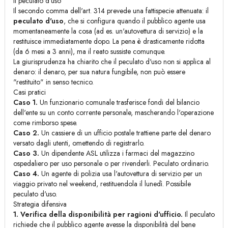
Il peculato d'uso
Il secondo comma dell'art. 314 prevede una fattispecie attenuata: il
peculato d'uso
, che si configura quando il pubblico agente usa
momentaneamente la cosa (ad es. un'autovettura di servizio) e la
restituisce immediatamente dopo. La pena è drasticamente ridotta
(da 6 mesi a 3 anni), ma il reato sussiste comunque.
La giurisprudenza ha chiarito che il peculato d'uso non si applica al
denaro: il denaro, per sua natura fungibile, non può essere
"restituito" in senso tecnico.
Casi pratici
Caso 1.
Un funzionario comunale trasferisce fondi del bilancio
dell'ente su un conto corrente personale, mascherando l'operazione
come rimborso spese.
Caso 2.
Un cassiere di un ufficio postale trattiene parte del denaro
versato dagli utenti, omettendo di registrarlo.
Caso 3.
Un dipendente ASL utilizza i farmaci del magazzino
ospedaliero per uso personale o per rivenderli. Peculato ordinario.
Caso 4.
Un agente di polizia usa l'autovettura di servizio per un
viaggio privato nel weekend, restituendola il lunedì. Possibile
peculato d'uso.
Strategia difensiva
1. Verifica della disponibilità per ragioni d'ufficio.
Il peculato
richiede che il pubblico agente avesse la disponibilità del bene