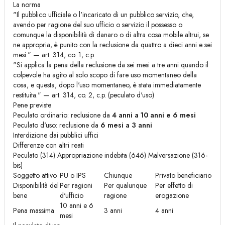
La norma
"Il pubblico ufficiale o l'incaricato di un pubblico servizio, che,
avendo per ragione del suo ufficio o servizio il possesso o
comunque la disponibilità di danaro o di altra cosa mobile altrui, se
ne appropria, è punito con la reclusione da quattro a dieci anni e sei
mesi." — art. 314, co. 1, c.p.
"Si applica la pena della reclusione da sei mesi a tre anni quando il
colpevole ha agito al solo scopo di fare uso momentaneo della
cosa, e questa, dopo l'uso momentaneo, è stata immediatamente
restituita." — art. 314, co. 2, c.p. (peculato d'uso)
Pene previste
Peculato ordinario: reclusione da
4 anni a 10 anni e 6 mesi
Peculato d'uso: reclusione da
6 mesi a 3 anni
Interdizione dai pubblici uffici
Differenze con altri reati
Peculato (314) Appropriazione indebita (646) Malversazione (316-
bis)
Soggetto attivo
PU o IPS
Chiunque
Privato beneficiario
Disponibilità del
Per ragioni
Per qualunque
Per effetto di
bene
d'ufficio
ragione
erogazione
10 anni e 6
Pena massima
3 anni
4 anni
mesi