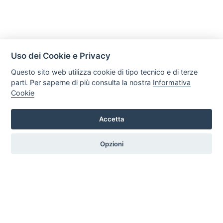
Uso dei Cookie e Privacy
Questo sito web utilizza cookie di tipo tecnico e di terze
parti. Per saperne di più consulta la nostra
Informativa
Cookie
Accetta
Legal AID Società tra Avvocati Srl
Via Domenichino 16, 20149, Milano
Opzioni
Tel. +39 0296846010 / +39 3472680371 Email: info@legalaiditalia.it
P.iva: 03339470605
HOME
PROFILO
SERVIZI
ARTICOLI
GALLERY
CONTATTI