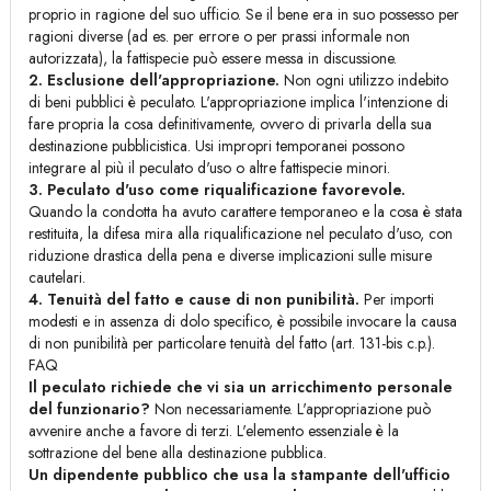
proprio in ragione del suo ufficio. Se il bene era in suo possesso per
ragioni diverse (ad es. per errore o per prassi informale non
autorizzata), la fattispecie può essere messa in discussione.
2. Esclusione dell'appropriazione.
Non ogni utilizzo indebito
di beni pubblici è peculato. L'appropriazione implica l'intenzione di
fare propria la cosa definitivamente, ovvero di privarla della sua
destinazione pubblicistica. Usi impropri temporanei possono
integrare al più il peculato d'uso o altre fattispecie minori.
3. Peculato d'uso come riqualificazione favorevole.
Quando la condotta ha avuto carattere temporaneo e la cosa è stata
restituita, la difesa mira alla riqualificazione nel peculato d'uso, con
riduzione drastica della pena e diverse implicazioni sulle misure
cautelari.
4. Tenuità del fatto e cause di non punibilità.
Per importi
modesti e in assenza di dolo specifico, è possibile invocare la causa
di non punibilità per particolare tenuità del fatto (art. 131-bis c.p.).
FAQ
Il peculato richiede che vi sia un arricchimento personale
del funzionario?
Non necessariamente. L'appropriazione può
avvenire anche a favore di terzi. L'elemento essenziale è la
sottrazione del bene alla destinazione pubblica.
Un dipendente pubblico che usa la stampante dell'ufficio