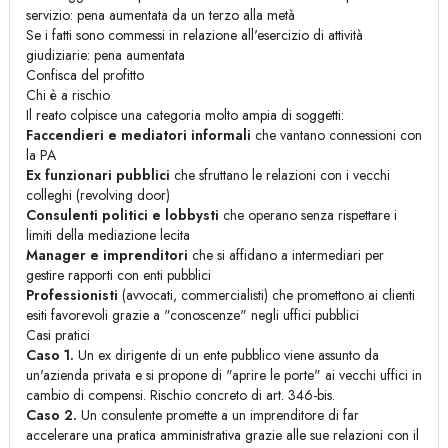
servizio: pena aumentata da un terzo alla metà
Se i fatti sono commessi in relazione all'esercizio di attività
giudiziarie: pena aumentata
Confisca del profitto
Chi è a rischio
Il reato colpisce una categoria molto ampia di soggetti:
Faccendieri e mediatori informali
che vantano connessioni con
la PA
Ex funzionari pubblici
che sfruttano le relazioni con i vecchi
colleghi (revolving door)
Consulenti politici e lobbysti
che operano senza rispettare i
limiti della mediazione lecita
Manager e imprenditori
che si affidano a intermediari per
gestire rapporti con enti pubblici
Professionisti
(avvocati, commercialisti) che promettono ai clienti
esiti favorevoli grazie a "conoscenze" negli uffici pubblici
Casi pratici
Caso 1.
Un ex dirigente di un ente pubblico viene assunto da
un'azienda privata e si propone di "aprire le porte" ai vecchi uffici in
cambio di compensi. Rischio concreto di art. 346-bis.
Caso 2.
Un consulente promette a un imprenditore di far
accelerare una pratica amministrativa grazie alle sue relazioni con il