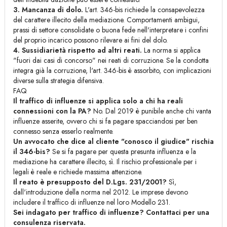
3. Mancanza di dolo.
L'art. 346-bis richiede la consapevolezza
del carattere illecito della mediazione. Comportamenti ambigui,
prassi di settore consolidate o buona fede nell'interpretare i confini
del proprio incarico possono rilevare ai fini del dolo.
4. Sussidiarietà rispetto ad altri reati.
La norma si applica
"fuori dai casi di concorso" nei reati di corruzione. Se la condotta
integra già la corruzione, l'art. 346-bis è assorbito, con implicazioni
diverse sulla strategia difensiva.
FAQ
Il traffico di influenze si applica solo a chi ha reali
connessioni con la PA?
No. Dal 2019 è punibile anche chi vanta
influenze asserite, ovvero chi si fa pagare spacciandosi per ben
connesso senza esserlo realmente.
Un avvocato che dice al cliente "conosco il giudice" rischia
il 346-bis?
Se si fa pagare per questa presunta influenza e la
mediazione ha carattere illecito, sì. Il rischio professionale per i
legali è reale e richiede massima attenzione.
Il reato è presupposto del D.Lgs. 231/2001?
Sì,
dall'introduzione della norma nel 2012. Le imprese devono
includere il traffico di influenze nel loro Modello 231.
Sei indagato per traffico di influenze? Contattaci per una
consulenza riservata.