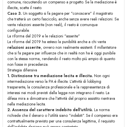
comune, riscuotendo un compenso a progetto. Se la mediazione è
illecita, scatta il reato.
Caso 3.
Un soggetto si fa pagare per "conoscere" il magistrato
che tratterà un certo fascicolo, anche senza avere reali relazioni. Se
vanta relazioni asserite (non reali), il reato è comunque
configurabile.
La riforma del 2019 e le relazioni "asserite"
La riforma del 2019 ha esteso la punibilità anche a chi vanta
relazioni asserite
, ovvero non realmente esistenti. Il millantatore
che si fa pagare per influenze che in realtà non ha è oggi punibile
con la stessa norma, rendendo il reato molto più ampio di quanto
non fosse in precedenza.
Strategia difensiva
1. Distinzione tra mediazione lecita e illecita.
Non ogni
intermediazione verso la PA è illecita. L'attività di lobbying
trasparente, la consulenza professionale e la rappresentanza di
interessi nei modi previsti dalla legge non integrano il reato. La
difesa mira a dimostrare che l'attività del proprio assistito rientrava
nella mediazione lecita.
2. Assenza del carattere indebito dell'utilità.
La norma
richiede che il denaro o l'utilità siano "indebiti". Se il compenso era
contrattualmente previsto per una consulenza legittima, il requisito
dell'indebita dazione può essere contestato.