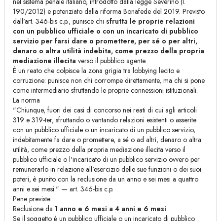
nel sistema penale italiano, introdotto dalla legge Severino (l.
190/2012) e potenziato dalla riforma Bonafede del 2019. Previsto
dall'art. 346-bis c.p., punisce chi
sfrutta le proprie relazioni
con un pubblico ufficiale o con un incaricato di pubblico
servizio per farsi dare o promettere, per sé o per altri,
denaro o altra utilità indebita, come prezzo della propria
mediazione illecita
verso il pubblico agente.
È un reato che colpisce la zona grigia tra lobbying lecito e
corruzione: punisce non chi corrompe direttamente, ma chi si pone
come intermediario sfruttando le proprie connessioni istituzionali.
La norma
"Chiunque, fuori dei casi di concorso nei reati di cui agli articoli
319 e 319-ter, sfruttando o vantando relazioni esistenti o asserite
con un pubblico ufficiale o un incaricato di un pubblico servizio,
indebitamente fa dare o promettere, a sé o ad altri, denaro o altra
utilità, come prezzo della propria mediazione illecita verso il
pubblico ufficiale o l'incaricato di un pubblico servizio ovvero per
remunerarlo in relazione all'esercizio delle sue funzioni o dei suoi
poteri, è punito con la reclusione da un anno e sei mesi a quattro
anni e sei mesi." — art. 346-bis c.p.
Pene previste
Reclusione da
1 anno e 6 mesi a 4 anni e 6 mesi
Se il soggetto è un pubblico ufficiale o un incaricato di pubblico