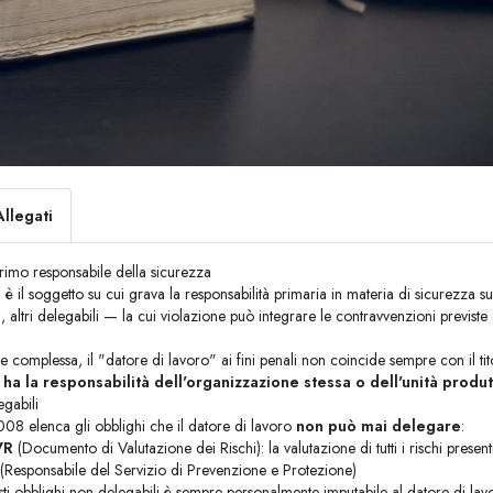
Allegati
 primo responsabile della sicurezza
o
è il soggetto su cui grava la responsabilità primaria in materia di sicurezza s
, altri delegabili — la cui violazione può integrare le contravvenzioni previste d
e complessa, il "datore di lavoro" ai fini penali non coincide sempre con il tit
,
ha la responsabilità dell'organizzazione stessa o dell'unità produt
egabili
2008 elenca gli obblighi che il datore di lavoro
non può mai delegare
:
VR
(Documento di Valutazione dei Rischi): la valutazione di tutti i rischi prese
(Responsabile del Servizio di Prevenzione e Protezione)
sti obblighi non delegabili è sempre personalmente imputabile al datore di lav