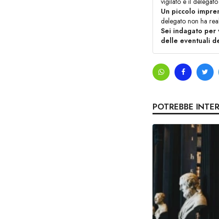
vigilato e il delega
Un piccolo impren
delegato non ha reali
Sei indagato per 
delle eventuali d
POTREBBE INTE