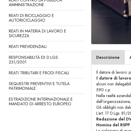
REATI CONTRO LA PUBBLICA
AMMINISTRAZIONE
REATI DI RICICLAGGIO E
AUTORICICLAGGIO
REATI IN MATERIA DI LAVORO E
SICUREZZA
REATI PREVIDENZIALI
RESPONSABILITÀ EX D.LGS.
Descrizione
231/2001
Il datore di lavoro:
REATI TRIBUTARI E FRODI FISCALI
Il
datore di lavor
SEQUESTRI PREVENTIVI E TUTELA
alcuni non delegabili
PATRIMONIALE
590 c.p.
Nella realtà aziendal
ESTRADIZIONE INTERNAZIONALE E
dell'organizzazione
MANDATO DI ARRESTO EUROPEO
Gli obblighi non del
L'art. 17 D.Lgs. 81/
Redazione del D
Nomina del RSPP
La violazione di que