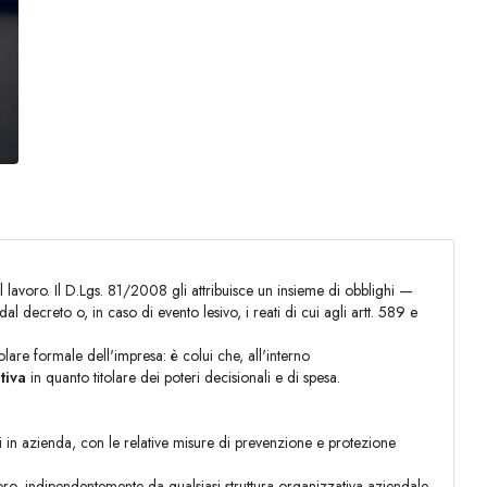
ul lavoro. Il D.Lgs. 81/2008 gli attribuisce un insieme di obblighi —
al decreto o, in caso di evento lesivo, i reati di cui agli artt. 589 e
olare formale dell'impresa: è colui che, all'interno
tiva
in quanto titolare dei poteri decisionali e di spesa.
nti in azienda, con le relative misure di prevenzione e protezione
oro, indipendentemente da qualsiasi struttura organizzativa aziendale.