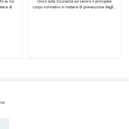
to su cui
Unico sulla Sicurezza sul Lavoro il principale
teria di
corpo normativo in materia di prevenzione degli...
PROFILO
SERVIZI
GALLERY
CONTATTI
rne