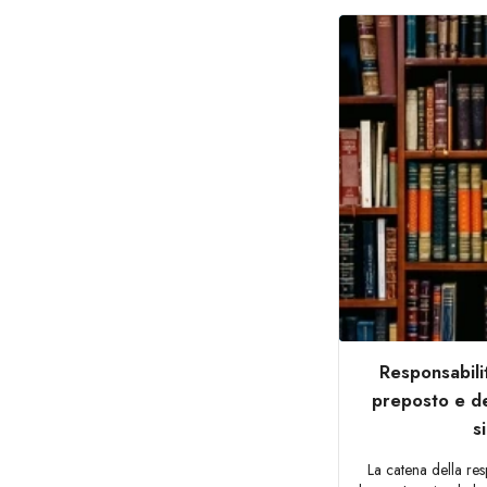
Responsabilit
preposto e de
s
La catena della resp