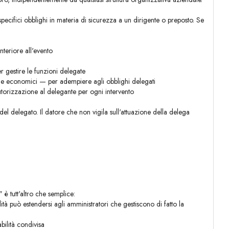
specifici obblighi in materia di sicurezza a un dirigente o preposto. Se
nteriore all'evento
r gestire le funzioni delegate
nche economici — per adempiere agli obblighi delegati
torizzazione al delegante per ogni intervento
del delegato. Il datore che non vigila sull'attuazione della delega
 è tutt'altro che semplice:
lità può estendersi agli amministratori che gestiscono di fatto la
bilità condivisa