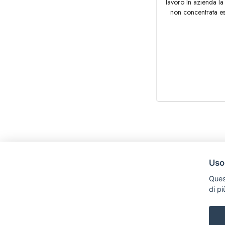
lavoro In azienda la 
non concentrata esc
Uso
Ques
di p
Legal AID Società tra Avvocati Srl
Via Domenichino 16, 20149, Milano