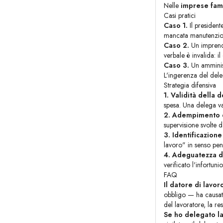
Nelle
imprese fami
Casi pratici
Caso 1.
Il president
mancata manutenzione
Caso 2.
Un imprendi
verbale è invalida: i
Caso 3.
Un amminist
L'ingerenza del dele
Strategia difensiva
1. Validità della 
spesa. Una delega va
2. Adempimento de
supervisione svolte d
3. Identificazione
lavoro" in senso pen
4. Adeguatezza d
verificato l'infortunio
FAQ
Il datore di lavo
obbligo — ha causato
del lavoratore, la re
Se ho delegato l