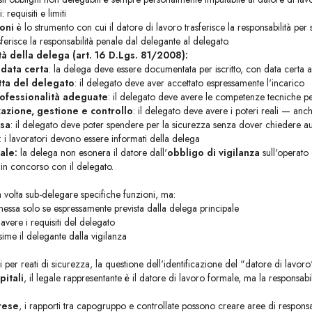
 requisiti e limiti
ioni
è lo strumento con cui il datore di lavoro trasferisce la responsabilità per 
sferisce la responsabilità penale dal delegante al delegato.
ità della delega (art. 16 D.Lgs. 81/2008):
 data certa
: la delega deve essere documentata per iscritto, con data certa a
tta del delegato
: il delegato deve aver accettato espressamente l'incarico
fessionalità adeguate
: il delegato deve avere le competenze tecniche pe
zazione, gestione e controllo
: il delegato deve avere i poteri reali — a
esa
: il delegato deve poter spendere per la sicurezza senza dover chiedere au
: i lavoratori devono essere informati della delega
ale:
la delega non esonera il datore dall'
obbligo di vigilanza
sull'operato 
n concorso con il delegato.
a volta sub-delegare specifiche funzioni, ma:
ssa solo se espressamente prevista dalla delega principale
avere i requisiti del delegato
ime il delegante dalla vigilanza
 per reati di sicurezza, la questione dell'identificazione del "datore di lavoro"
pitali
, il legale rappresentante è il datore di lavoro formale, ma la responsabi
rese
, i rapporti tra capogruppo e controllate possono creare aree di responsa