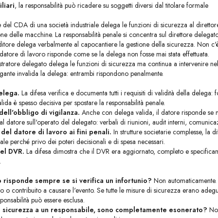
liari
, la responsabilità può ricadere su soggetti diversi dal titolare formale
e del CDA di una società industriale delega le funzioni di sicurezza al direttore 
 delle macchine. La responsabilità penale si concentra sul direttore delegato
tore delega verbalmente al capocantiere la gestione della sicurezza. Non c'è 
l datore di lavoro risponde come se la delega non fosse mai stata effettuata.
ratore delegato delega le funzioni di sicurezza ma continua a intervenire nelle 
gante invalida la delega: entrambi rispondono penalmente.
delega.
La difesa verifica e documenta tutti i requisiti di validità della delega:
lida è spesso decisiva per spostare la responsabilità penale.
ll'obbligo di vigilanza.
Anche con delega valida, il datore risponde se no
al datore sull'operato del delegato: verbali di riunioni, audit interni, comunicaz
 del datore di lavoro ai fini penali.
In strutture societarie complesse, la 
ale perché privo dei poteri decisionali e di spesa necessari.
el DVR.
La difesa dimostra che il DVR era aggiornato, completo e specificament
.
ro risponde sempre se si verifica un infortunio?
Non automaticamente. R
 o contribuito a causare l'evento. Se tutte le misure di sicurezza erano adeg
sponsabilità può essere esclusa.
a sicurezza a un responsabile, sono completamente esonerato?
No.