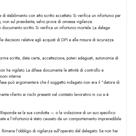
di stabilimento con atto scritto accettato. Si verifica un infortunio per
, non sul presidente, salvo prova di omessa vigilanza.
documento scritto. Si verifica un infortunio mortale. La delega
decisioni relative agli acquisti di DPI e alle misure di sicurezza.
 forma scritta, data certa, accettazione, poteri adeguati, autonomia di
n ha vigilato. La difesa documenta le attività di controllo e
ioni interne.
difesa può argomentare che il soggetto indagato non era il "datore di
e riferito ai rischi presenti nel contesto lavorativo in cui si è
isponde se la sua condotta — o la violazione di un suo specifico
uate e l'infortunio è stato causato da un comportamento imprevedibile
 Rimane l'obbligo di vigilanza sull'operato del delegato. Se non hai