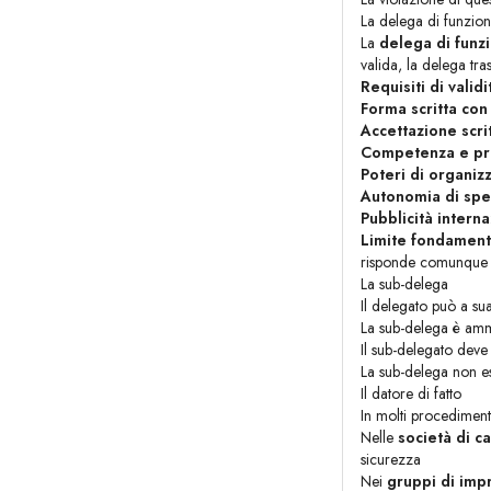
La delega di funzioni:
La
delega di funz
valida, la delega tra
Requisiti di valid
Forma scritta con
Accettazione scri
Competenza e pro
Poteri di organiz
Autonomia di sp
Pubblicità interna
Limite fondament
risponde comunque i
La sub-delega
Il delegato può a su
La sub-delega è amme
Il sub-delegato deve 
La sub-delega non es
Il datore di fatto
In molti procedimenti
Nelle
società di ca
sicurezza
Nei
gruppi di imp