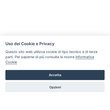
Uso dei Cookie e Privacy
Questo sito web utilizza cookie di tipo tecnico e di terze
parti. Per saperne di più consulta la nostra
Informativa
Cookie
Accetta
Legal AID Società tra Avvocati Srl
Via Domenichino 16, 20149, Milano
Opzioni
Tel. +39 0296846010 / +39 3472680371 Email: info@legalaiditalia.it
P.iva: 03339470605
HOME
PROFILO