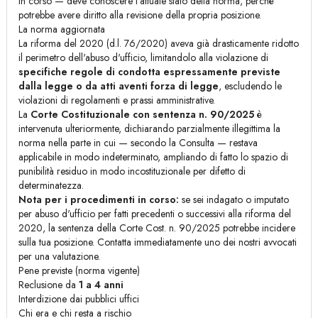
in corso — deve conoscere l'attuale stato della norma, perché
potrebbe avere diritto alla revisione della propria posizione.
La norma aggiornata
La riforma del 2020 (d.l. 76/2020) aveva già drasticamente ridotto
il perimetro dell'abuso d'ufficio, limitandolo alla violazione di
specifiche regole di condotta espressamente previste
dalla legge o da atti aventi forza di legge
, escludendo le
violazioni di regolamenti e prassi amministrative.
La
Corte Costituzionale con sentenza n. 90/2025
è
intervenuta ulteriormente, dichiarando parzialmente illegittima la
norma nella parte in cui — secondo la Consulta — restava
applicabile in modo indeterminato, ampliando di fatto lo spazio di
punibilità residuo in modo incostituzionale per difetto di
determinatezza.
Nota per i procedimenti in corso:
se sei indagato o imputato
per abuso d'ufficio per fatti precedenti o successivi alla riforma del
2020, la sentenza della Corte Cost. n. 90/2025 potrebbe incidere
sulla tua posizione. Contatta immediatamente uno dei nostri avvocati
per una valutazione.
Pene previste (norma vigente)
Reclusione da
1 a 4 anni
Interdizione dai pubblici uffici
Chi era e chi resta a rischio