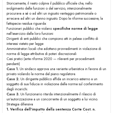
Storicamente, il reato colpiva il pubblico ufficiale che, nello
svolgimento delle funzioni o del servizio, intenzionalmente
procurava a sé o ad altri un ingiusto vantaggio patrimoniale o
arrecava ad altri un danno ingiusto. Dopo le riforme successive, la
fattispecie residua riguarda:
Funzionari pubblici che violano
specifiche norme di legge
nell'esercizio delle loro funzioni
Dirigenti di enti pubblici che compiono atti in palese conflitto di
interessi vietato per legge
Amministratori locali che adottano provvedimenti in violazione di
norme di legge attributive di poteri discrezionali
Casi pratici (ante riforma 2020 — rilevanti per procedimenti
pendenti)
Caso 1.
Un sindaco approva una variante urbanistica in favore di un
privato violando le norme del piano regolatore.
Caso 2.
Un dirigente pubblico affida un incarico esterno a un
soggetto di sua fiducia in violazione delle norme sul conferimento
degli incarichi.
Caso 3.
Un funzionario ritarda intenzionalmente il rilascio di
un'autorizzazione a un concorrente di un soggetto a lui vicino.
Strategia difensiva
1. Verifica dell'impatto della sentenza Corte Cost. n.