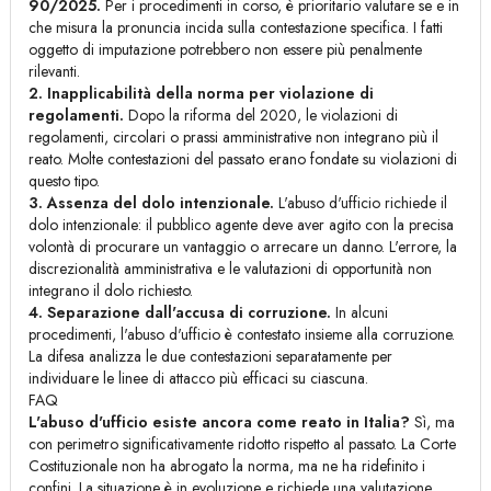
90/2025.
Per i procedimenti in corso, è prioritario valutare se e in
che misura la pronuncia incida sulla contestazione specifica. I fatti
oggetto di imputazione potrebbero non essere più penalmente
rilevanti.
2. Inapplicabilità della norma per violazione di
regolamenti.
Dopo la riforma del 2020, le violazioni di
regolamenti, circolari o prassi amministrative non integrano più il
reato. Molte contestazioni del passato erano fondate su violazioni di
questo tipo.
3. Assenza del dolo intenzionale.
L'abuso d'ufficio richiede il
dolo intenzionale: il pubblico agente deve aver agito con la precisa
volontà di procurare un vantaggio o arrecare un danno. L'errore, la
discrezionalità amministrativa e le valutazioni di opportunità non
integrano il dolo richiesto.
4. Separazione dall'accusa di corruzione.
In alcuni
procedimenti, l'abuso d'ufficio è contestato insieme alla corruzione.
La difesa analizza le due contestazioni separatamente per
individuare le linee di attacco più efficaci su ciascuna.
FAQ
L'abuso d'ufficio esiste ancora come reato in Italia?
Sì, ma
con perimetro significativamente ridotto rispetto al passato. La Corte
Costituzionale non ha abrogato la norma, ma ne ha ridefinito i
confini. La situazione è in evoluzione e richiede una valutazione