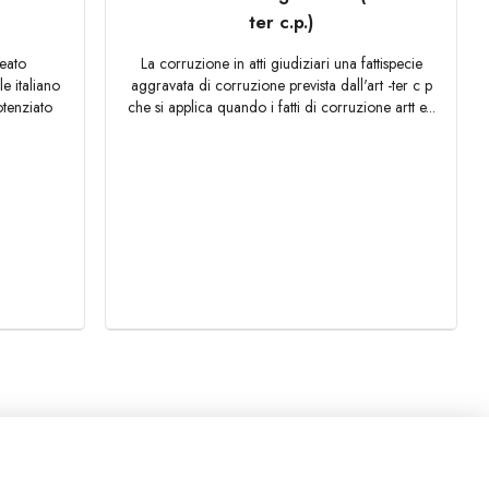
ter c.p.)
reato
La corruzione in atti giudiziari una fattispecie
e italiano
aggravata di corruzione prevista dall'art -ter c p
otenziato
che si applica quando i fatti di corruzione artt e...
PROFILO
SERVIZI