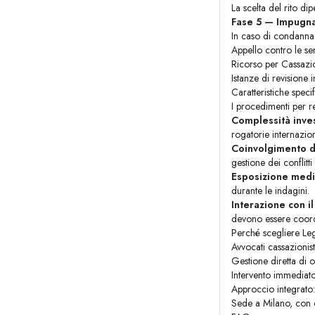
La scelta del rito di
Fase 5 — Impugna
In caso di condanna, 
Appello contro le se
Ricorso per Cassazion
Istanze di revisione 
Caratteristiche spec
I procedimenti per r
Complessità inves
rogatorie internaziona
Coinvolgimento di
gestione dei conflitti
Esposizione medi
durante le indagini.
Interazione con i
devono essere coord
Perché scegliere Lega
Avvocati cassazionist
Gestione diretta di 
Intervento immediato 
Approccio integrato:
Sede a Milano, con op