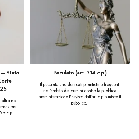
) — Stato
Peculato (art. 314 c.p.)
Corte
Il peculato uno dei reati pi antichi e frequenti
025
nell'ambito dei crimini contro la pubblica
amministrazione Previsto dall'art c p punisce il
 altro nel
pubblico...
formazioni
art c p...