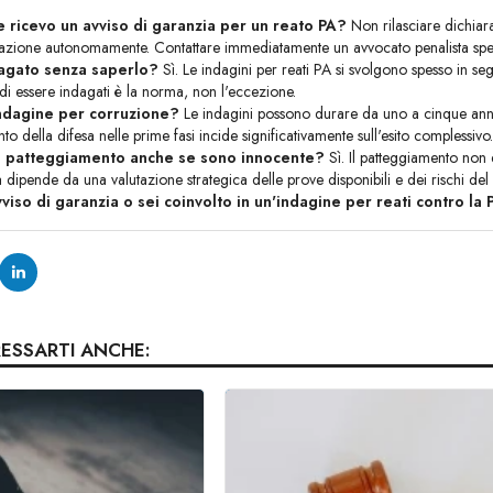
 ricevo un avviso di garanzia per un reato PA?
Non rilasciare dichiara
tuazione autonomamente. Contattare immediatamente un avvocato penalista spec
agato senza saperlo?
Sì. Le indagini per reati PA si svolgono spesso in se
di essere indagati è la norma, non l'eccezione.
ndagine per corruzione?
Le indagini possono durare da uno a cinque anni, 
ento della difesa nelle prime fasi incide significativamente sull'esito complessivo
il patteggiamento anche se sono innocente?
Sì. Il patteggiamento non 
a dipende da una valutazione strategica delle prove disponibili e dei rischi del
vviso di garanzia o sei coinvolto in un'indagine per reati contro la
RESSARTI ANCHE: