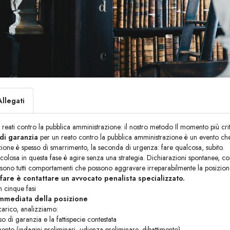
Allegati
reati contro la pubblica amministrazione: il nostro metodo Il momento più crit
 di garanzia
per un reato contro la pubblica amministrazione è un evento che 
zione è spesso di smarrimento, la seconda di urgenza: fare qualcosa, subito.
olosa in questa fase è agire senza una strategia. Dichiarazioni spontanee, contat
 sono tutti comportamenti che possono aggravare irreparabilmente la posizion
fare è contattare un avvocato penalista specializzato.
n cinque fasi
immediata della posizione
carico, analizziamo:
iso di garanzia e la fattispecie contestata
ento (indagini preliminari, udienza preliminare, dibattimento)