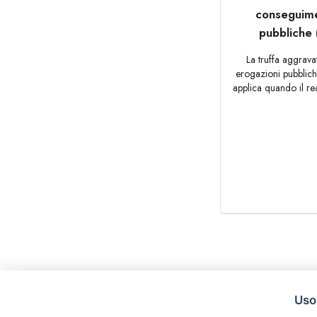
conseguime
pubbliche (
La truffa aggrava
erogazioni pubbliche 
applica quando il rea
Uso