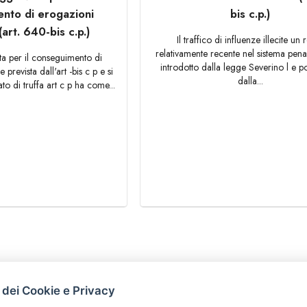
nto di erogazioni
bis c.p.)
art. 640-bis c.p.)
Il traffico di influenze illecite un 
relativamente recente nel sistema penal
ta per il conseguimento di
introdotto dalla legge Severino l e p
prevista dall'art -bis c p e si
dalla...
to di truffa art c p ha come...
HOME
 dei Cookie e Privacy