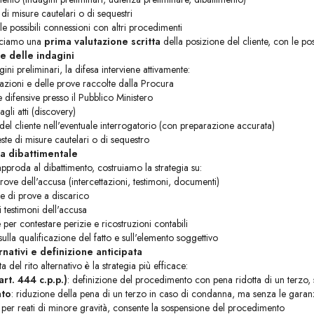
 di misure cautelari o di sequestri
e le possibili connessioni con altri procedimenti
duciamo una
prima valutazione scritta
della posizione del cliente, con le po
e delle indagini
gini preliminari, la difesa interviene attivamente:
ttazioni e delle prove raccolte dalla Procura
difensive presso il Pubblico Ministero
agli atti (discovery)
 cliente nell'eventuale interrogatorio (con preparazione accurata)
ste di misure cautelari o di sequestro
a dibattimentale
pproda al dibattimento, costruiamo la strategia su:
 prove dell'accusa (intercettazioni, testimoni, documenti)
e di prove a discarico
 testimoni dell'accusa
per contestare perizie e ricostruzioni contabili
sulla qualificazione del fatto e sull'elemento soggettivo
rnativi e definizione anticipata
lta del rito alternativo è la strategia più efficace:
rt. 444 c.p.p.)
: definizione del procedimento con pena ridotta di un terzo,
ato
: riduzione della pena di un terzo in caso di condanna, ma senza le garan
: per reati di minore gravità, consente la sospensione del procedimento