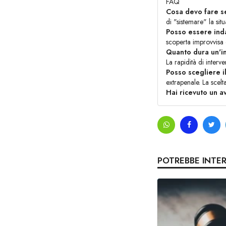
FAQ
Cosa devo fare se
di "sistemare" la si
Posso essere ind
scoperta improvvisa 
Quanto dura un'i
La rapidità di interv
Posso scegliere 
extrapenale. La scelt
Hai ricevuto un a
POTREBBE INTE