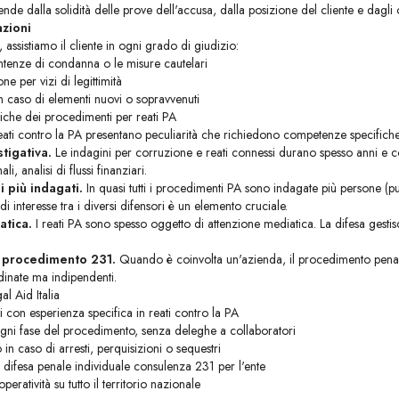
pende dalla solidità delle prove dell'accusa, dalla posizione del cliente e dagli 
zioni
assistiamo il cliente in ogni grado di giudizio:
ntenze di condanna o le misure cautelari
e per vizi di legittimità
in caso di elementi nuovi o sopravvenuti
ifiche dei procedimenti per reati PA
eati contro la PA presentano peculiarità che richiedono competenze specifiche
tigativa.
Le indagini per corruzione e reati connessi durano spesso anni e co
li, analisi di flussi finanziari.
 più indagati.
In quasi tutti i procedimenti PA sono indagate più persone (pubb
 di interesse tra i diversi difensori è un elemento cruciale.
atica.
I reati PA sono spesso oggetto di attenzione mediatica. La difesa gesti
l procedimento 231.
Quando è coinvolta un'azienda, il procedimento penale 
inate ma indipendenti.
l Aid Italia
i con esperienza specifica in reati contro la PA
ogni fase del procedimento, senza deleghe a collaboratori
in caso di arresti, perquisizioni o sequestri
 difesa penale individuale consulenza 231 per l'ente
eratività su tutto il territorio nazionale