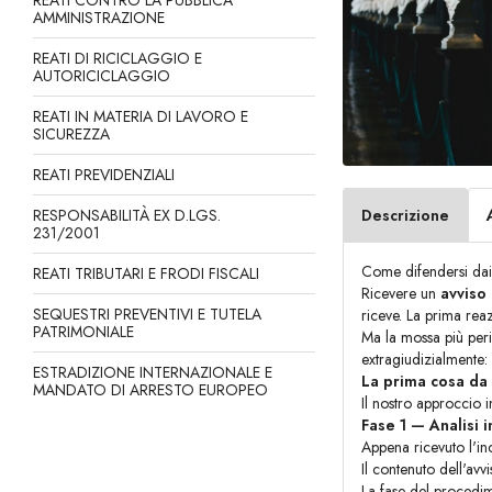
REATI CONTRO LA PUBBLICA
AMMINISTRAZIONE
REATI DI RICICLAGGIO E
AUTORICICLAGGIO
REATI IN MATERIA DI LAVORO E
SICUREZZA
REATI PREVIDENZIALI
RESPONSABILITÀ EX D.LGS.
Descrizione
231/2001
Come difendersi dai 
REATI TRIBUTARI E FRODI FISCALI
Ricevere un
avviso
SEQUESTRI PREVENTIVI E TUTELA
riceve. La prima rea
PATRIMONIALE
Ma la mossa più peric
extragiudizialmente:
ESTRADIZIONE INTERNAZIONALE E
La prima cosa da 
MANDATO DI ARRESTO EUROPEO
Il nostro approccio i
Fase 1 — Analisi 
Appena ricevuto l'in
Il contenuto dell'avv
La fase del procedim