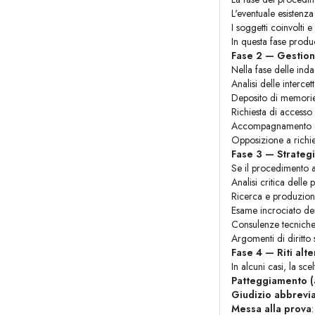
L'eventuale esistenza
I soggetti coinvolti 
In questa fase pro
Fase 2 — Gestion
Nella fase delle inda
Analisi delle interce
Deposito di memorie 
Richiesta di accesso 
Accompagnamento del
Opposizione a richie
Fase 3 — Strategi
Se il procedimento a
Analisi critica delle
Ricerca e produzion
Esame incrociato dei
Consulenze tecniche 
Argomenti di diritto 
Fase 4 — Riti alte
In alcuni casi, la sce
Patteggiamento (a
Giudizio abbrevi
Messa alla prova