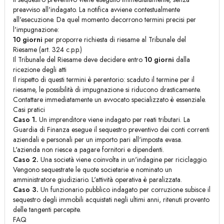
preavviso all'indagato. La notifica avviene contestualmente
all'esecuzione. Da quel momento decorrono termini precisi per
l'impugnazione:
10 giorni
per proporre richiesta di riesame al Tribunale del
Riesame (art. 324 c.p.p.)
Il Tribunale del Riesame deve decidere entro
10 giorni
dalla
ricezione degli atti
Il rispetto di questi termini è perentorio: scaduto il termine per il
riesame, le possibilità di impugnazione si riducono drasticamente.
Contattare immediatamente un avvocato specializzato è essenziale.
Casi pratici
Caso 1.
Un imprenditore viene indagato per reati tributari. La
Guardia di Finanza esegue il sequestro preventivo dei conti correnti
aziendali e personali per un importo pari all'imposta evasa.
L'azienda non riesce a pagare fornitori e dipendenti.
Caso 2.
Una società viene coinvolta in un'indagine per riciclaggio.
Vengono sequestrate le quote societarie e nominato un
amministratore giudiziario. L'attività operativa è paralizzata.
Caso 3.
Un funzionario pubblico indagato per corruzione subisce il
sequestro degli immobili acquistati negli ultimi anni, ritenuti provento
delle tangenti percepite.
FAQ