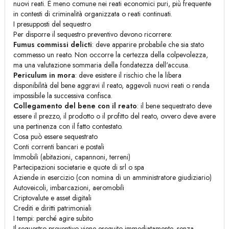
nuovi reati. È meno comune nei reati economici puri, più frequente
in contesti di criminalità organizzata o reati continuati.
I presupposti del sequestro
Per disporre il sequestro preventivo devono ricorrere:
Fumus commissi delicti
: deve apparire probabile che sia stato
commesso un reato. Non occorre la certezza della colpevolezza,
ma una valutazione sommaria della fondatezza dell'accusa.
Periculum in mora
: deve esistere il rischio che la libera
disponibilità del bene aggravi il reato, aggevoli nuovi reati o renda
impossibile la successiva confisca.
Collegamento del bene con il reato
: il bene sequestrato deve
essere il prezzo, il prodotto o il profitto del reato, ovvero deve avere
una pertinenza con il fatto contestato.
Cosa può essere sequestrato
Conti correnti bancari e postali
Immobili (abitazioni, capannoni, terreni)
Partecipazioni societarie e quote di srl o spa
Aziende in esercizio (con nomina di un amministratore giudiziario)
Autoveicoli, imbarcazioni, aeromobili
Criptovalute e asset digitali
Crediti e diritti patrimoniali
I tempi: perché agire subito
Il sequestro preventivo viene eseguito immediatamente, senza