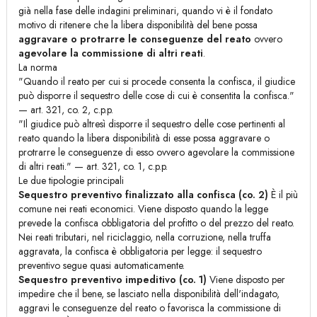
già nella fase delle indagini preliminari, quando vi è il fondato
motivo di ritenere che la libera disponibilità del bene possa
aggravare o protrarre le conseguenze del reato
ovvero
agevolare la commissione di altri reati
.
La norma
"Quando il reato per cui si procede consenta la confisca, il giudice
può disporre il sequestro delle cose di cui è consentita la confisca."
— art. 321, co. 2, c.p.p.
"Il giudice può altresì disporre il sequestro delle cose pertinenti al
reato quando la libera disponibilità di esse possa aggravare o
protrarre le conseguenze di esso ovvero agevolare la commissione
di altri reati." — art. 321, co. 1, c.p.p.
Le due tipologie principali
Sequestro preventivo finalizzato alla confisca (co. 2)
È il più
comune nei reati economici. Viene disposto quando la legge
prevede la confisca obbligatoria del profitto o del prezzo del reato.
Nei reati tributari, nel riciclaggio, nella corruzione, nella truffa
aggravata, la confisca è obbligatoria per legge: il sequestro
preventivo segue quasi automaticamente.
Sequestro preventivo impeditivo (co. 1)
Viene disposto per
impedire che il bene, se lasciato nella disponibilità dell'indagato,
aggravi le conseguenze del reato o favorisca la commissione di