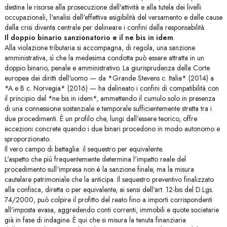
destina le risorse alla prosecuzione dell'attività e alla tutela dei livelli
occupazionali, l'analisi dell'effettiva esigibilità del versamento e delle cause
della crisi diventa centrale per delineare i confini della responsabilità.
Il doppio binario sanzionatorio e il ne bis in idem
.
Alla violazione tributaria si accompagna, di regola, una sanzione
amministrativa, sì che la medesima condotta può essere attratta in un
doppio binario, penale e amministrativo. La giurisprudenza della Corte
europea dei diritti dell'uomo — da *Grande Stevens c. Italia* (2014) a
*A e B c. Norvegia* (2016) — ha delineato i confini di compatibilità con
il principio del *ne bis in idem*, ammettendo il cumulo solo in presenza
di una connessione sostanziale e temporale sufficientemente stretta tra i
due procedimenti. È un profilo che, lungi dall'essere teorico, offre
eccezioni concrete quando i due binari procedono in modo autonomo e
sproporzionato.
Il vero campo di battaglia: il sequestro per equivalente.
L'aspetto che più frequentemente determina l'impatto reale del
procedimento sull'impresa non è la sanzione finale, ma la misura
cautelare patrimoniale che la anticipa. Il sequestro preventivo finalizzato
alla confisca, diretta o per equivalente, ai sensi dell'art. 12-bis del D.Lgs.
74/2000, può colpire il profitto del reato fino a importi corrispondenti
all'imposta evasa, aggredendo conti correnti, immobili e quote societarie
già in fase di indagine. È qui che si misura la tenuta finanziaria