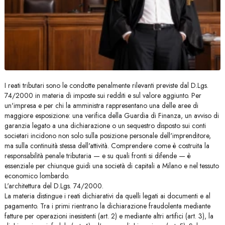
I reati tributari sono le condotte penalmente rilevanti previste dal D.Lgs.
74/2000 in materia di imposte sui redditi e sul valore aggiunto. Per
un'impresa e per chi la amministra rappresentano una delle aree di
maggiore esposizione: una verifica della Guardia di Finanza, un avviso di
garanzia legato a una dichiarazione o un sequestro disposto sui conti
societari incidono non solo sulla posizione personale dell'imprenditore,
ma sulla continuità stessa dell'attività. Comprendere come è costruita la
responsabilità penale tributaria — e su quali fronti si difende — è
essenziale per chiunque guidi una società di capitali a Milano e nel tessuto
economico lombardo.
L'architettura del D.Lgs. 74/2000.
La materia distingue i reati dichiarativi da quelli legati ai documenti e al
pagamento. Tra i primi rientrano la dichiarazione fraudolenta mediante
fatture per operazioni inesistenti (art. 2) e mediante altri artifici (art. 3), la