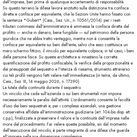
dell'impresa, ben prima di qualunque accertamento di responsabilità.
Su questo terreno la difesa lavora anzitutto sulla distinzione tra confisca
diretta e confisca per equivalente, che le Sezioni Unite hanno fissato con
la sentenza *Gubert* (Cass., Sez. Un., n. 10561/2014): per i reati
tributari commessi dall'amministratore è ammessa la confisca diretta del
profitto — anche in denaro, bene fungibile — sul patrimonio della persona
giuridica che ne abbia tratto vantaggio, mentre non è consentita la
confisca per equivalente sui beni dell'ente, salvo che esso costituisca un
mero schermo fittizio; il vincolo per equivalente colpisce, in tal caso, i beni
della persona fisica. Su questa architettura si innestano la corretta
quantificazione del profitto confiscabile, la verifica della proporzionalità e
dei presupposti del sequestro e l'istanza di riesame, strumento attraverso
cui tali profili vengono fatti valere nell'immediatezza (in tema, da ultimo,
Cass., Sez. III, 14 maggio 2026, n. 17390).
La tutela della continuità durante il sequestro.
Un vincolo che cade sull'azienda o sui beni strumentali non impone
necessariamente la paralisi dell'attività. L'ordinamento consente la facoltà
d'uso dei beni sequestrati e, per i complessi aziendali, una gestione
conservativa affidata all'amministrazione giudiziaria (art. 104-bis disp. att.
c.p.p.), finalizzata a preservare il valore e la continuità dell'impresa nelle
more del procedimento. Far valere queste possibilità, sin dal momento
dell'esecuzione del vincolo, è parte integrante di una difesa che guarda
all'impresa nella sua dimensione complessiva.