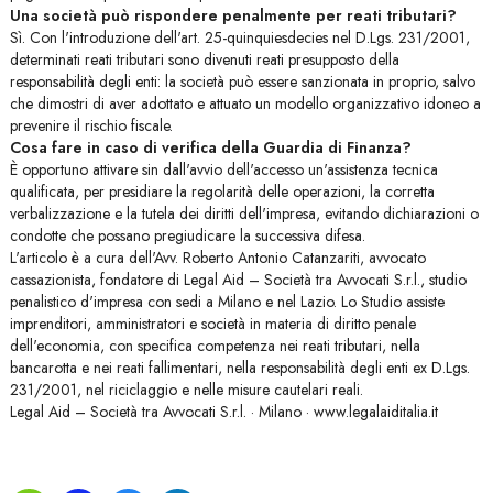
Una società può rispondere penalmente per reati tributari?
Sì. Con l'introduzione dell'art. 25-quinquiesdecies nel D.Lgs. 231/2001,
determinati reati tributari sono divenuti reati presupposto della
responsabilità degli enti: la società può essere sanzionata in proprio, salvo
che dimostri di aver adottato e attuato un modello organizzativo idoneo a
prevenire il rischio fiscale.
Cosa fare in caso di verifica della Guardia di Finanza?
È opportuno attivare sin dall'avvio dell'accesso un'assistenza tecnica
qualificata, per presidiare la regolarità delle operazioni, la corretta
verbalizzazione e la tutela dei diritti dell'impresa, evitando dichiarazioni o
condotte che possano pregiudicare la successiva difesa.
L'articolo è a cura dell'Avv. Roberto Antonio Catanzariti, avvocato
cassazionista, fondatore di Legal Aid – Società tra Avvocati S.r.l., studio
penalistico d'impresa con sedi a Milano e nel Lazio. Lo Studio assiste
imprenditori, amministratori e società in materia di diritto penale
dell'economia, con specifica competenza nei reati tributari, nella
bancarotta e nei reati fallimentari, nella responsabilità degli enti ex D.Lgs.
231/2001, nel riciclaggio e nelle misure cautelari reali.
Legal Aid – Società tra Avvocati S.r.l. · Milano · www.legalaiditalia.it