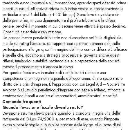
transitoria e non imputabile all'imprenditore, aprendo spazi difensivi prima
incerti. In casi di offensività ridotta può infine venire in considerazione la
particolare tenuità del fatto (art. 131-bis c.p.). Sono leve da valutare sin
dalle prime fasi, in coordinamento tra il profilo tributario e la difesa
penale, perché il momento in cui ciascuna viene attivata è spesso decisivo.
Continuità aziendale e reputazione.
Un procedimento penale-tributario non si esaurisce nell'aula di giustizia.
Incide sul rating bancario, sui rapporti con i partner commerciali, sulla
partecipazione alle gare, sull'immagine dell'impresa. La difesa più efficace
è quella che, accanto alla strategia processuale, governa anche questi
riflessi, tutelando la stabilità patrimoniale e la reputazione della società
mentre il procedimento è ancora in corso.
Per questo l'assistenza in materia di reati tributari richiede una
competenza che integri diritto penale dell'economia, diritto societario e
diritto della crisi d'impresa. È l'approccio con cui Legal Aid – Società tra
Avvocati S.r.l., studio penalistico d'impresa con sede a Milano, affronta le
contestazioni fiscali a carico di imprenditori, amministratori e società.
Domande frequenti
Quando l'evasione fiscale diventa reato?
L'evasione assume rilievo penale quando la condotta integra una delle
fattispecie del D.Lgs. 74/2000 e, per molte di esse, quando l'imposta
evasa supera le soglie di punibilità previste dalla legge. Al di sotto di tali