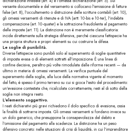
dichiarazione infedele (art. 4) e l'omessa dichiarazione (art. 5). Sul
versante documentale e del versamento si collocano l'emissione di fatture
false (art. 8), l'occultamento o distruzione delle scritture contabili (art. 10),
gli omessi versamenti di ritenute e di IVA (artt. 10-bis e 10-ter), l'indebita
compensazione (art. 10-quater) e la sottrazione fraudolenta al pagamento
delle imposte (art. 11). La distinzione non è meramente classificatoria:
incide direttamente sulla strategia difensiva, perché ciascuna fattispecie ha
una propria struttura e propri elementi su cui costruire la difesa.
Le soglie di punibilità.
Diverse fattispecie sono punibili solo al superamento di soglie quantitative
di imposta evasa o di elementi sottratti all'imposizione. È una linea di
confine decisiva, peraltro più volte rimodulata dalle riforme recenti — da
ultimo in materia di omessi versamenti. La verifica puntuale del
superamento della soglia, alla luce della normativa vigente al momento
del fatto, è spesso il primo terreno su cui si gioca l'esito del procedimento:
un'evasione contestata che, ricalcolata correttamente, resti al di sotto della
soglia non integra reato.
L'elemento soggettivo.
I reati dichiarativi più gravi richiedono il dolo specifico di evasione, ossia
la finalità di sottrarre imposta. Gli omessi versamenti si fondano invece su
un dolo generico, che presuppone la consapevolezza del debito e
l'omissione del pagamento alla scadenza. La distinzione ha un peso
difensivo concreto: nelle situazioni di crisi di liquidità, in cui l'imprenditore