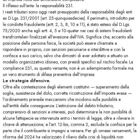
Il riflesso sull'ente: la responsabilità 231.
I reati tributari sono oggi reati presupposto della responsabilità degli enti
ex D.Lgs. 231/2001 (art. 25-quinquiesdecies). Il perimetro, introdotto per
le condotte fraudolente (artt. 2, 3, 8, 10 e 11), è stato esteso dal D.Lgs.
75/2020 anche agli artt. 4, 5 e 10-quater nei casi di sistemi fraudolenti
transfrontalieri finalizzati all'evasione dell'IVA. Significa che, accanto alla
posizione della persona fisica, la società può essere chiamata a
rispondere in proprio, con sanzioni pecuniarie e interdittive e con la
confisca a suo carico, salvo che dimostri di aver adottato e attuato un
modello organizzativo idoneo, con presidi specifici sul rischio fiscale. La
compliance 231, su questo versante, non è un adempimento formale ma
un vero strumento di difesa preventiva dell'impresa.
Le strategie difensive.
Oltre alla contestazione degli elementi costitutivi — superamento della
soglia, sussistenza del dolo, corretta ricostruzione dell'imposta evasa —
l'ordinamento prevede meccanismi che incidono sulla punibilità e
sull'entità delle conseguenze. L'estinzione del debito tributario,
comprensivo di sanzioni e interessi, può determinare la non punibilità di
alcune fattispecie se intervenuta entro i termini di legge, oltre a rilevare in
chiave di attenuazione; e l'art. 12-bis, comma 2, esclude la confisca per la
parte che il contribuente si impegni a versare. Per gli omessi versamenti, la
riforma del 2024 ha valorizzato il rilievo della crisi di liquidità non