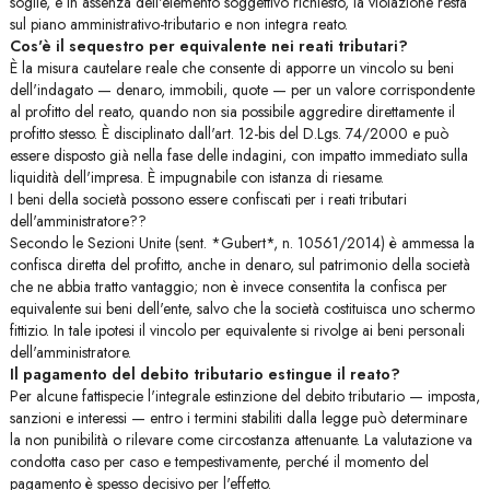
soglie, e in assenza dell'elemento soggettivo richiesto, la violazione resta
sul piano amministrativo-tributario e non integra reato.
Cos'è il sequestro per equivalente nei reati tributari?
È la misura cautelare reale che consente di apporre un vincolo su beni
dell'indagato — denaro, immobili, quote — per un valore corrispondente
al profitto del reato, quando non sia possibile aggredire direttamente il
profitto stesso. È disciplinato dall'art. 12-bis del D.Lgs. 74/2000 e può
essere disposto già nella fase delle indagini, con impatto immediato sulla
liquidità dell'impresa. È impugnabile con istanza di riesame.
I beni della società possono essere confiscati per i reati tributari
dell'amministratore??
Secondo le Sezioni Unite (sent. *Gubert*, n. 10561/2014) è ammessa la
confisca diretta del profitto, anche in denaro, sul patrimonio della società
che ne abbia tratto vantaggio; non è invece consentita la confisca per
equivalente sui beni dell'ente, salvo che la società costituisca uno schermo
fittizio. In tale ipotesi il vincolo per equivalente si rivolge ai beni personali
dell'amministratore.
Il pagamento del debito tributario estingue il reato?
Per alcune fattispecie l'integrale estinzione del debito tributario — imposta,
sanzioni e interessi — entro i termini stabiliti dalla legge può determinare
la non punibilità o rilevare come circostanza attenuante. La valutazione va
condotta caso per caso e tempestivamente, perché il momento del
pagamento è spesso decisivo per l'effetto.